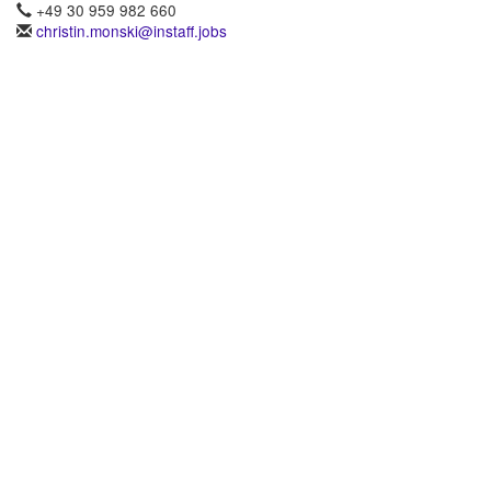
+49 30 959 982 660
christin.monski@instaff.jobs