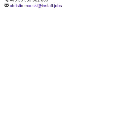
christin.monski@instaff.jobs