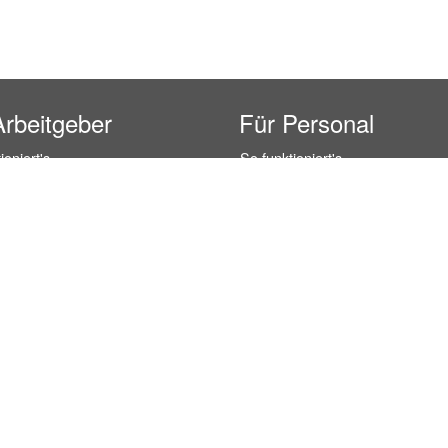
Arbeitgeber
Für Personal
ioniert's
So funktioniert's
gsanfrage
Registrierung
icherheit durch AÜG
Anstellungsverhältnis
& Leistungen
Gehälter-Übersicht
eferenzen
Erfahrungsberichte
 Personal
Hostess Jobs
on Personal
Promotion Jobs
 Personal
Service / Kellner Jobs
ersonal
Eventhelfer Jobs
andels Personal
Verkäufer / Kassierer Jobs
ersonal
Lagerhelfer / Kommissionierer J
rschung Personal
Marktforschung Jobs