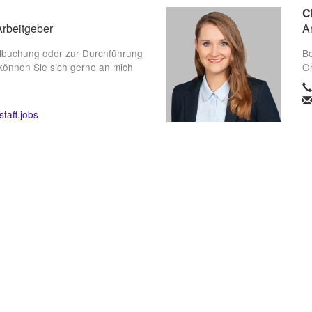
C
Arbeitgeber
A
lbuchung oder zur Durchführung
Be
können Sie sich gerne an mich
On
taff.jobs