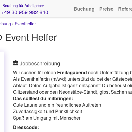
Beratung für Arbeitgeber
Buchung
Preise
Refer
+49 30 959 982 640
gebung
›
Eventhelfer
@ Event Helfer
Jobbeschreibung
Wir suchen für einen
Freitagabend
noch Unterstützung b
Als Eventhelfer:in (m/w/d) unterstützt du bei der Gästebe
Ablauf. Deine Aufgabe ist ganz entspannt: Du betreust e
Glitzerstand oder den Neonstäbe-Stand), gibst Sachen au
Das solltest du mitbringen:
Gute Laune und ein freundliches Auftreten
Zuverlässigkeit und Pünktlichkeit
Spaß am Umgang mit Menschen
Dresscode: