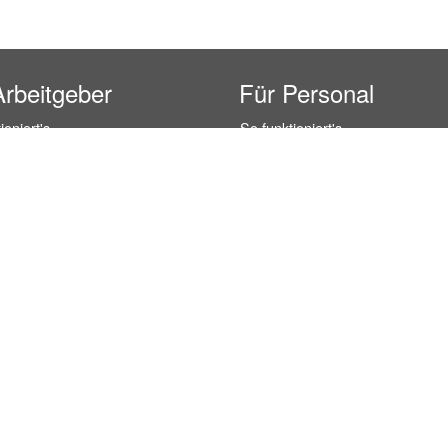
Arbeitgeber
Für Personal
ioniert's
So funktioniert's
gsanfrage
Registrierung
icherheit durch AÜG
Anstellungsverhältnis
& Leistungen
Gehälter-Übersicht
eferenzen
Erfahrungsberichte
 Personal
Hostess Jobs
on Personal
Promotion Jobs
 Personal
Service / Kellner Jobs
ersonal
Eventhelfer Jobs
andels Personal
Verkäufer / Kassierer Jobs
ersonal
Lagerhelfer / Kommissionierer J
rschung Personal
Marktforschung Jobs
s- und Büropersonal
Büro Jobs