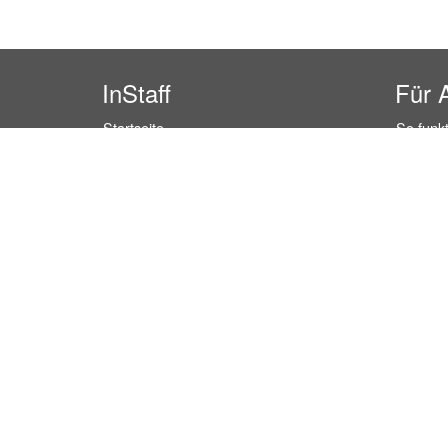
InStaff
Für 
Startseite
So funkt
Über InStaff
Buchun
Karriere
Rechtss
Impressum
Kosten 
Login
Kundenr
Messekalender
Hostess
Arbeitsverträge
Promoti
Bewerbungsunterlagen
Service
Schulungen
Event P
Arbeitsrecht
Einzelh
Arbeitsschutz Unterweisungen
Lager P
Jobratgeber
Marktfo
HR-Ratgeber
Empfang