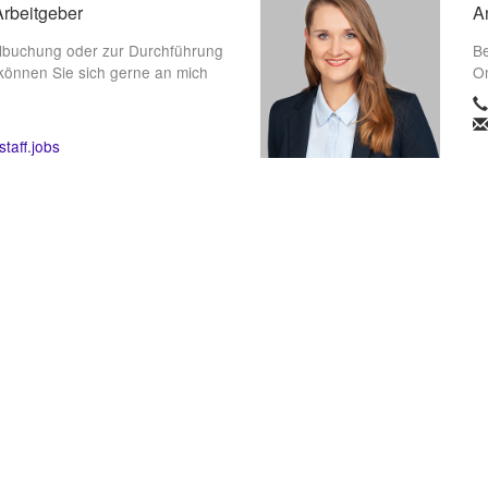
Arbeitgeber
A
lbuchung oder zur Durchführung
Be
können Sie sich gerne an mich
On
taff.jobs