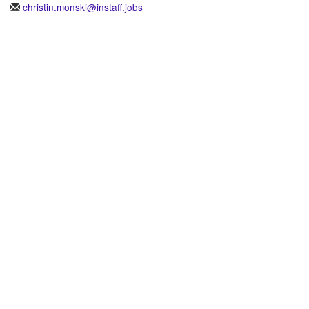
christin.monski@instaff.jobs