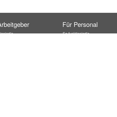
Arbeitgeber
Für Personal
ioniert's
So funktioniert's
gsanfrage
Registrierung
icherheit durch AÜG
Anstellungsverhältnis
& Leistungen
Gehälter-Übersicht
eferenzen
Erfahrungsberichte
 Personal
Hostess Jobs
on Personal
Promotion Jobs
 Personal
Service / Kellner Jobs
ersonal
Eventhelfer Jobs
andels Personal
Verkäufer / Kassierer Jobs
ersonal
Lagerhelfer / Kommissionierer J
rschung Personal
Marktforschung Jobs
s- und Büropersonal
Büro Jobs