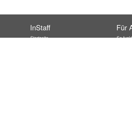
InStaff
Für 
Startseite
So funkt
Über InStaff
Buchun
Karriere
Rechtss
Impressum
Kosten 
Login
Kundenr
Messekalender
Hostess
Arbeitsverträge
Promoti
Bewerbungsunterlagen
Service
Schulungen
Event P
Arbeitsrecht
Einzelh
Arbeitsschutz Unterweisungen
Lager P
Jobratgeber
Marktfo
HR-Ratgeber
Empfang