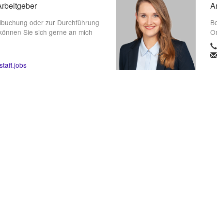
Arbeitgeber
A
lbuchung oder zur Durchführung
Be
können Sie sich gerne an mich
On
taff.jobs