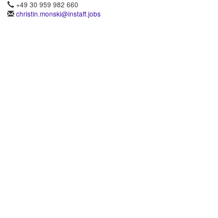
+49 30 959 982 660
christin.monski@instaff.jobs