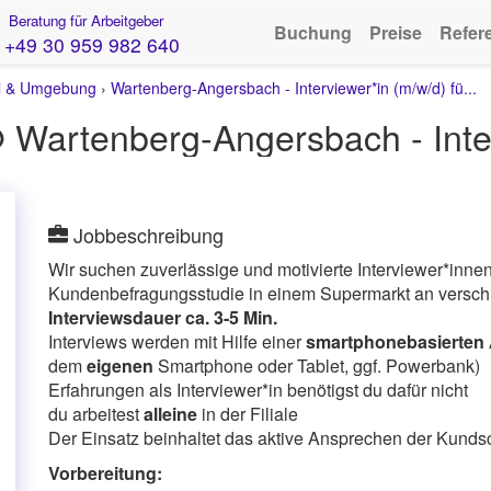
Beratung für Arbeitgeber
Buchung
Preise
Refer
+49 30 959 982 640
l & Umgebung
›
Wartenberg-Angersbach - Interviewer*in (m/w/d) fü...
Jobbeschreibung
Wir suchen zuverlässige und motivierte Interviewer*inne
Kundenbefragungsstudie in einem Supermarkt an verschi
Interviewsdauer ca. 3-5 Min.
Interviews werden mit Hilfe einer
smartphonebasierten
dem
eigenen
Smartphone oder Tablet, ggf. Powerbank)
Erfahrungen als Interviewer*in benötigst du dafür nicht
du arbeitest
alleine
in der Filiale
Der Einsatz beinhaltet das aktive Ansprechen der Kunds
Vorbereitung: