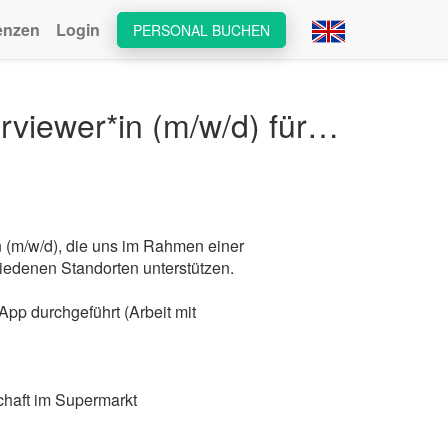
enzen
Login
PERSONAL BUCHEN
Interviewer/in (m/w/d) @ Wartenberg-Angersbach - Interviewer*in (m/w/d) für Kundenzufriedenheitsbef...
n (m/w/d), die uns im Rahmen einer
edenen Standorten unterstützen.
App durchgeführt (Arbeit mit
chaft im Supermarkt