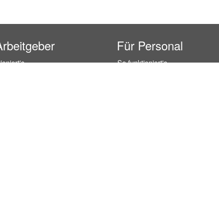
Arbeitgeber
Für Personal
ioniert's
So funktioniert's
gsanfrage
Registrierung
icherheit durch AÜG
Anstellungsverhältnis
& Leistungen
Gehälter-Übersicht
eferenzen
Erfahrungsberichte
 Personal
Hostess Jobs
on Personal
Promotion Jobs
 Personal
Service / Kellner Jobs
ersonal
Eventhelfer Jobs
andels Personal
Verkäufer / Kassierer Jobs
ersonal
Lagerhelfer / Kommissionierer J
rschung Personal
Marktforschung Jobs
s- und Büropersonal
Büro Jobs