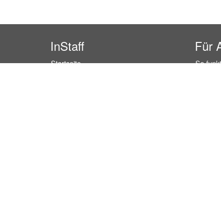
InStaff
Für 
Startseite
So funkt
Über InStaff
Buchun
Karriere
Rechtss
Impressum
Kosten 
Login
Kundenr
Messekalender
Hostess
Arbeitsverträge
Promoti
Bewerbungsunterlagen
Service
Schulungen
Event P
Arbeitsrecht
Einzelh
Arbeitsschutz Unterweisungen
Lager P
Jobratgeber
Marktfo
HR-Ratgeber
Empfang