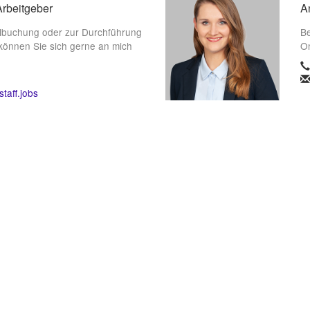
Arbeitgeber
A
lbuchung oder zur Durchführung
Be
können Sie sich gerne an mich
On
taff.jobs