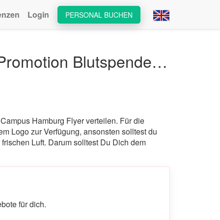
enzen
Login
PERSONAL BUCHEN
Promoter/in (m/w/d) @ 1. Junihälfte donnerstags 2026 Promotion Blutspendedienst an der Uni Hamburg
 Campus Hamburg Flyer verteilen. Für die
rem Logo zur Verfügung, ansonsten solltest du
 frischen Luft. Darum solltest Du Dich dem
ote für dich.