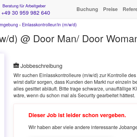
Beratung für Arbeitgeber
Buchung
Preise
Refer
+49 30 959 982 640
Umgebung
›
Einlasskontrolleur/in (m/w/d)
(m/w/d) @ Door Man/ Door Woma
Jobbeschreibung
Wir suchen Einlasskontrolleure (m/w/d) zur Kontrolle d
wirst dafür sorgen, dass Kunden den Markt nur einzeln b
alles gesittet abläuft. Bitte trage schwarze, unauffällige K
wäre, wenn du schon mal als Security gearbeitet hättest.
Dieser Job ist leider schon vergeben.
Wir haben aber viele andere interessante Jobangeb