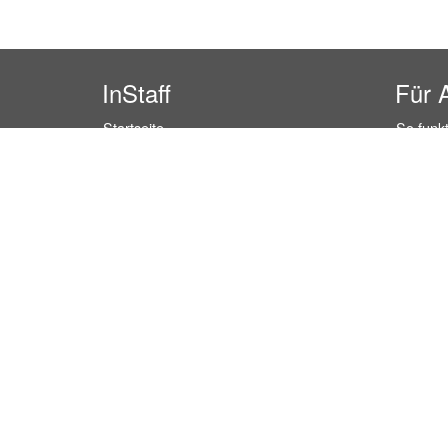
InStaff
Für 
Startseite
So funkt
Über InStaff
Buchun
Karriere
Rechtss
Impressum
Kosten 
Login
Kundenr
Messekalender
Hostess
Arbeitsverträge
Promoti
Bewerbungsunterlagen
Service
Schulungen
Event P
Arbeitsrecht
Einzelh
Arbeitsschutz Unterweisungen
Lager P
Jobratgeber
Marktfo
HR-Ratgeber
Empfang