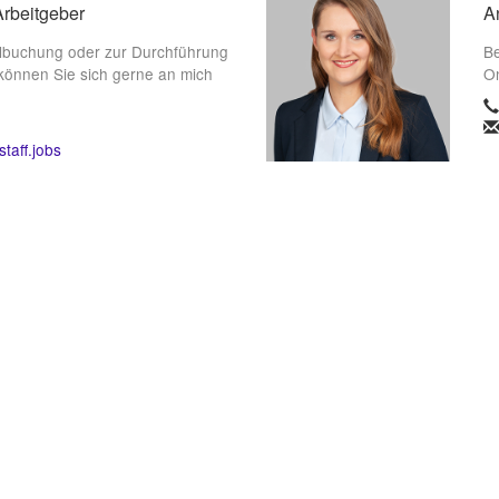
Arbeitgeber
A
lbuchung oder zur Durchführung
Be
können Sie sich gerne an mich
On
taff.jobs