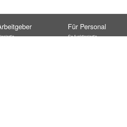
Arbeitgeber
Für Personal
ioniert's
So funktioniert's
gsanfrage
Registrierung
icherheit durch AÜG
Anstellungsverhältnis
& Leistungen
Gehälter-Übersicht
eferenzen
Erfahrungsberichte
 Personal
Hostess Jobs
on Personal
Promotion Jobs
 Personal
Service / Kellner Jobs
ersonal
Eventhelfer Jobs
andels Personal
Verkäufer / Kassierer Jobs
ersonal
Lagerhelfer / Kommissionierer J
rschung Personal
Marktforschung Jobs
s- und Büropersonal
Büro Jobs