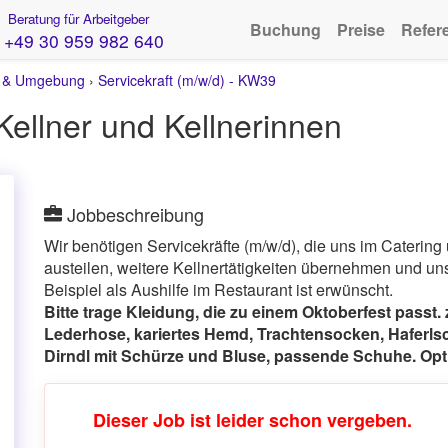
Beratung für Arbeitgeber
Buchung
Preise
Refer
+49 30 959 982 640
n & Umgebung
›
Servicekraft (m/w/d) - KW39
Kellner und Kellnerinnen
Jobbeschreibung
Wir benötigen Servicekräfte (m/w/d), die uns im Catering 
austeilen, weitere Kellnertätigkeiten übernehmen und un
Beispiel als Aushilfe im Restaurant ist erwünscht.
Bitte trage Kleidung, die zu einem Oktoberfest passt.
Lederhose, kariertes Hemd, Trachtensocken, Haferlsc
Dirndl mit Schürze und Bluse, passende Schuhe. Optio
Dieser Job ist leider schon vergeben.