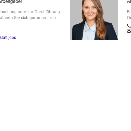
Arbeitgeber
A
lbuchung oder zur Durchführung
Be
können Sie sich gerne an mich
On
taff.jobs