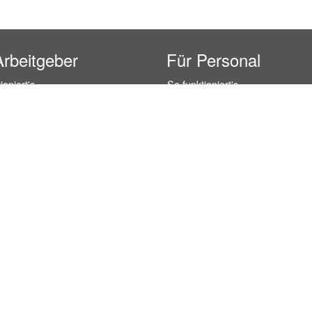
Arbeitgeber
Für Personal
ioniert's
So funktioniert's
gsanfrage
Registrierung
icherheit durch AÜG
Anstellungsverhältnis
& Leistungen
Gehälter-Übersicht
eferenzen
Erfahrungsberichte
 Personal
Hostess Jobs
on Personal
Promotion Jobs
 Personal
Service / Kellner Jobs
ersonal
Eventhelfer Jobs
andels Personal
Verkäufer / Kassierer Jobs
ersonal
Lagerhelfer / Kommissionierer J
rschung Personal
Marktforschung Jobs
s- und Büropersonal
Büro Jobs