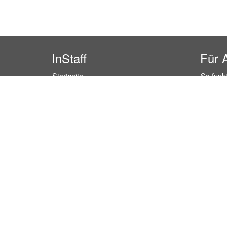
InStaff
Für 
Startseite
So funkt
Über InStaff
Buchun
Karriere
Rechtss
Impressum
Kosten 
Login
Kundenr
Messekalender
Hostess
Arbeitsverträge
Promoti
Bewerbungsunterlagen
Service
Schulungen
Event P
Arbeitsrecht
Einzelh
Arbeitsschutz Unterweisungen
Lager P
Jobratgeber
Marktfo