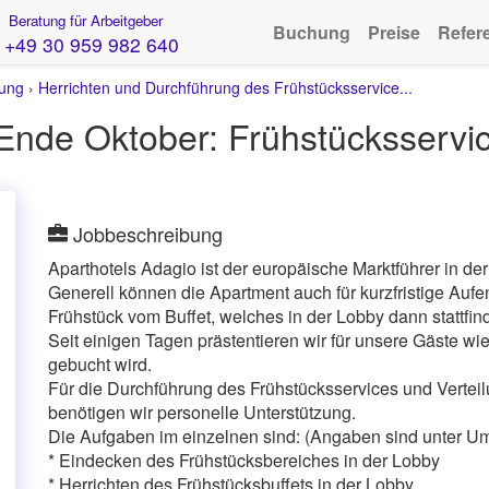
Beratung für Arbeitgeber
Buchung
Preise
Refer
+49 30 959 982 640
ung
›
Herrichten und Durchführung des Frühstücksservice...
 Ende Oktober: Frühstücksservi
Jobbeschreibung
Aparthotels Adagio ist der europäische Marktführer in d
Generell können die Apartment auch für kurzfristige Aufe
Frühstück vom Buffet, welches in der Lobby dann stattfind
Seit einigen Tagen prästentieren wir für unsere Gäste w
gebucht wird.
Für die Durchführung des Frühstücksservices und Vertei
benötigen wir personelle Unterstützung.
Die Aufgaben im einzelnen sind: (Angaben sind unter Um
* Eindecken des Frühstücksbereiches in der Lobby
* Herrichten des Frühstücksbuffets in der Lobby