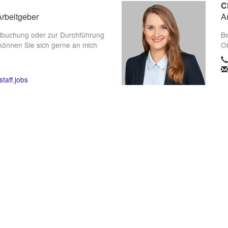
C
Arbeitgeber
A
lbuchung oder zur Durchführung
Be
können Sie sich gerne an mich
On
taff.jobs