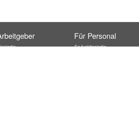
Arbeitgeber
Für Personal
ioniert's
So funktioniert's
gsanfrage
Registrierung
icherheit durch AÜG
Anstellungsverhältnis
& Leistungen
Gehälter-Übersicht
eferenzen
Erfahrungsberichte
 Personal
Hostess Jobs
on Personal
Promotion Jobs
 Personal
Service / Kellner Jobs
ersonal
Eventhelfer Jobs
andels Personal
Verkäufer / Kassierer Jobs
ersonal
Lagerhelfer / Kommissionierer J
rschung Personal
Marktforschung Jobs