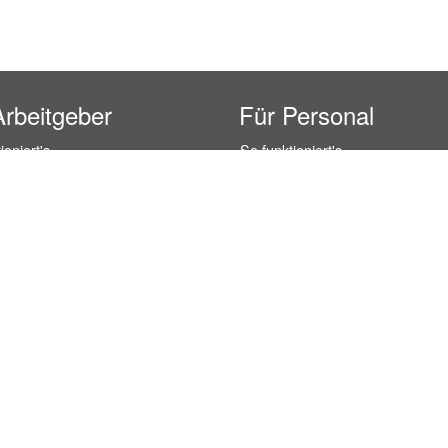
Arbeitgeber
Für Personal
ioniert's
So funktioniert's
gsanfrage
Registrierung
icherheit durch AÜG
Anstellungsverhältnis
& Leistungen
Gehälter-Übersicht
eferenzen
Erfahrungsberichte
 Personal
Hostess Jobs
on Personal
Promotion Jobs
 Personal
Service / Kellner Jobs
ersonal
Eventhelfer Jobs
andels Personal
Verkäufer / Kassierer Jobs
ersonal
Lagerhelfer / Kommissionierer J
rschung Personal
Marktforschung Jobs