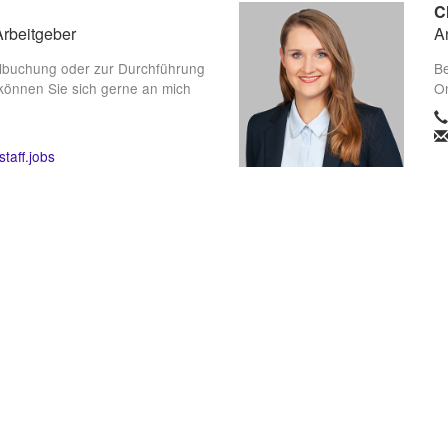
C
Arbeitgeber
A
lbuchung oder zur Durchführung
Be
können Sie sich gerne an mich
On
taff.jobs