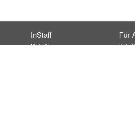
InStaff
Für 
Startseite
So funkt
Über InStaff
Buchun
Karriere
Rechtss
Impressum
Kosten 
Login
Kundenr
Messekalender
Hostess
Arbeitsverträge
Promoti
Bewerbungsunterlagen
Service
Schulungen
Event P
Arbeitsrecht
Einzelh
Arbeitsschutz Unterweisungen
Lager P
Jobratgeber
Marktfo