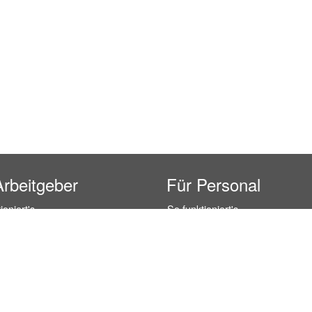
Arbeitgeber
Für Personal
ioniert's
So funktioniert's
gsanfrage
Registrierung
icherheit durch AÜG
Anstellungsverhältnis
& Leistungen
Gehälter-Übersicht
eferenzen
Erfahrungsberichte
 Personal
Hostess Jobs