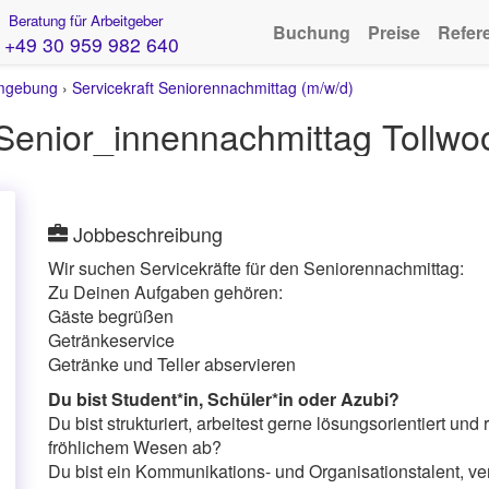
Beratung für Arbeitgeber
Buchung
Preise
Refer
+49 30 959 982 640
mgebung
›
Servicekraft Seniorennachmittag (m/w/d)
Senior_innennachmittag Tollwoo
Jobbeschreibung
Wir suchen Servicekräfte für den Seniorennachmittag:
Zu Deinen Aufgaben gehören:
Gäste begrüßen
Getränkeservice
Getränke und Teller abservieren
Du bist Student*in, Schüler*in oder Azubi?
Du bist strukturiert, arbeitest gerne lösungsorientiert un
fröhlichem Wesen ab?
Du bist ein Kommunikations- und Organisationstalent, ve