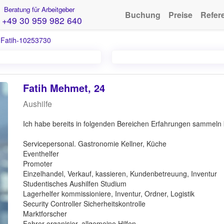
Beratung für Arbeitgeber
Buchung
Preise
Refer
+49 30 959 982 640
›
Fatih-10253730
Fatih Mehmet, 24
Aushilfe
Ich habe bereits in folgenden Bereichen Erfahrungen sammeln
Servicepersonal. Gastronomie Kellner, Küche
Eventhelfer
Promoter
Einzelhandel, Verkauf, kassieren, Kundenbetreuung, Inventur
Studentisches Aushilfen Studium
Lagerhelfer kommissioniere, Inventur, Ordner, Logistik
Security Controller Sicherheitskontrolle
Marktforscher
Fahrer organisier, allgemeine Hilfen