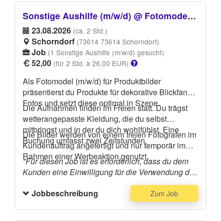
Gegenstände beim Auftraggeber zu vertragen in
einen Sperrmüllcontainer. Bitte trage dunkle
Sonstige Aushilfe (m/w/d) @ Fotomodel für Produktfotografie
Kleidung, die eventuell dreckig werden kann und
23.08.2026
(ca. 2 Std.)
festes Schuhwerk.Bring bitte Handschuhe mit
Schorndorf
(73614 73614 Schorndorf)
Job
(1 Sonstige Aushilfe (m/w/d) gesucht)
52,00
(für 2 Std. à 26,00 EUR)
Als Fotomodel (m/w/d) für Produktbilder
präsentierst du Produkte für dekorative Blickfang-
Fotos und setzt diese optimal in Szene.
Die Aufnahmen finden im Freien statt. Du trägst
wetterangepasste Kleidung, die du selbst
mitbringst und in der du dich wohlfühlst. Eine
Die Bilder werden von einem freien Fotografen im
Buchung umfasst zwei Zeitstunden.
Kundenauftrag angefertigt und nur temporär im
Rahmen einer Werbeaktion genutzt.
"Für diesen Job ist es erforderlich, dass du dem
Kunden eine Einwilligung für die Verwendung der
während des Jobs gefertigten Bilder und Videos
Jobbeschreibung
gibst. Diese Einwilligung bezieht sich auf die
Zum Job
Bilder und Videos, die dich bei der Durchführung
des Jobs, in der Vorbereitung darauf und in der