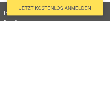
JETZT KOSTENLOS ANMELDEN
InStaff
Startseite
Über InStaff
Karriere
Impressum
Login
Messekalender
Arbeitsverträge
Bewerbungsunterlagen
Schulungen
Arbeitsrecht
Arbeitsschutz Unterweisungen
Jobratgeber
HR-Ratgeber
AGB für Geschäftskunden