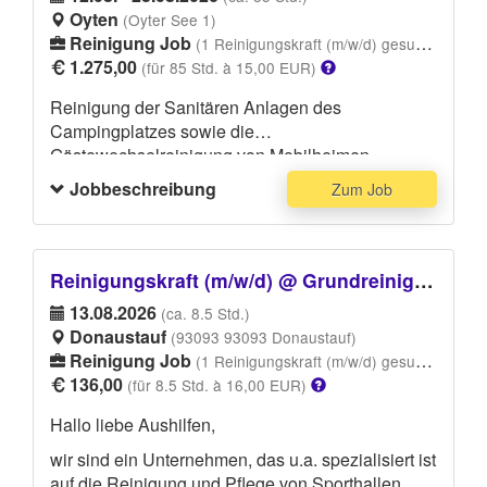
eventuell dreckig werden kann und festes
Oyten
(Oyter See 1)
Schuhwerk.
Reinigung Job
(1 Reinigungskraft (m/w/d) gesucht)
1.275,00
(für 85 Std. à 15,00 EUR)
Reinigung der Sanitären Anlagen des
Campingplatzes sowie die
Gästewechselreinigung von Mobilheimen.
Jobbeschreibung
Zum Job
Reinigungskraft (m/w/d) @ Grundreinigung Sporthalle Donaustauf
13.08.2026
(ca. 8.5 Std.)
Donaustauf
(93093 93093 Donaustauf)
Reinigung Job
(1 Reinigungskraft (m/w/d) gesucht)
136,00
(für 8.5 Std. à 16,00 EUR)
Hallo liebe Aushilfen,
wir sind ein Unternehmen, das u.a. spezialisiert ist
auf die Reinigung und Pflege von Sporthallen. Wir