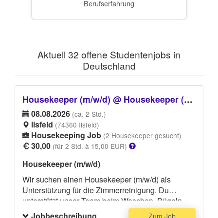
Berufserfahrung
Aktuell 32 offene Studentenjobs in
Deutschland
Housekeeper (m/w/d) @ Housekeeper (m/w/d)
08.08.2026
(ca. 2 Std.)
Ilsfeld
(74360 Ilsfeld)
Housekeeping Job
(2 Housekeeper gesucht)
30,00
(für 2 Std. à 15,00 EUR)
Housekeeper (m/w/d)
Wir suchen einen Housekeeper (m/w/d) als
Unterstützung für die Zimmerreinigung. Du
unterstützt unser Team beim Waschen, Bügeln
und Falten der Wäsche. Zu deinen weiteren
Jobbeschreibung
Zum Job