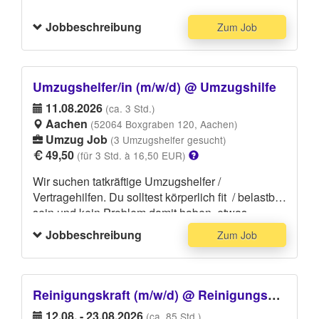
Jobbeschreibung
Zum Job
Umzugshelfer/in (m/w/d) @ Umzugshilfe
11.08.2026
(ca. 3 Std.)
Aachen
(52064 Boxgraben 120, Aachen)
Umzug Job
(3 Umzugshelfer gesucht)
49,50
(für 3 Std. à 16,50 EUR)
Wir suchen tatkräftige Umzugshelfer /
Vertragehilfen. Du solltest körperlich fit / belastbar
sein und kein Problem damit haben, etwas
schwerere Gegenstände heben und tragen zu
Jobbeschreibung
Zum Job
können. Deine Hauptaufgabe besteht darin,
Möbel, Geräte, Umzugskartons und andere
Gegenstände beim Auftraggeber bzw. Kunden
abzuholen, sorgsam zu verladen und zu
Reinigungskraft (m/w/d) @ Reinigungskraft
transportieren. Bitte trage dunkle Kleidung, die
12.08. - 23.08.2026
(ca. 85 Std.)