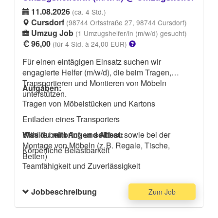
11.08.2026
(ca. 4 Std.)
Cursdorf
(98744 Ortsstraße 27, 98744 Cursdorf)
Umzug Job
(1 Umzugshelfer/in (m/w/d) gesucht)
96,00
(für 4 Std. à 24,00 EUR)
Für einen eintägigen Einsatz suchen wir
engagierte Helfer (m/w/d), die beim Tragen,
Transportieren und Montieren von Möbeln
Aufgaben:
unterstützen.
Tragen von Möbelstücken und Kartons
Entladen eines Transporters
Mithilfe beim Auf- und Abbau sowie bei der
Was du mitbringen solltest:
Montage von Möbeln (z. B. Regale, Tische,
Körperliche Belastbarkeit
Betten)
Teamfähigkeit und Zuverlässigkeit
Handwerkliches Geschick von Vorteil
Jobbeschreibung
Zum Job
Freundlicher Umgang mit anderen (Möbepackern
und Kunde)