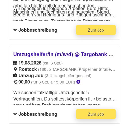
arbeiten hierfür mit den entsprechenden
Wir benötigen für folgende Arbeiten Eure Hilfe:
Maschinen und Techniken auf neuestem Stand.
Bedienen von Reiniguns- und Pflegemaschinen
nach Einweisung, Zuarbeiten wie Frischwasser
holen, Maschine entleeren, Handreinigung von
Jobbeschreibung
Zum Job
Randbereichen
Umzugshelfer/in (m/w/d) @ Targobank Rostock
19.08.2026
(ca. 6 Std.)
Rostock
(18055 TARGOBANK, Kröpeliner Straße 62, 18055 Rostock)
Umzug Job
(3 Umzugshelfer gesucht)
90,00
(für 6 Std. à 15,00 EUR)
Wir suchen tatkräftige Umzugshelfer /
Vertragehilfen. Du solltest körperlich fit / belastbar
sein und kein Problem damit haben, etwas
schwerere Gegenstände heben und tragen zu
Jobbeschreibung
Zum Job
können. Deine Hauptaufgabe besteht darin,
Möbel, Geräte,Glas , Umzugskartons und andere