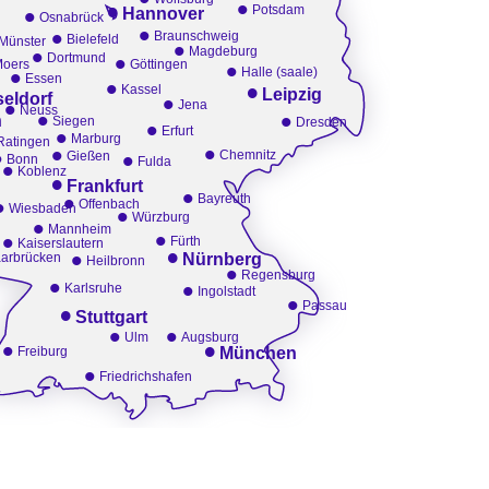
•
•
•
Potsdam
Hannover
Osnabrück
•
•
Braunschweig
Bielefeld
•
Münster
•
Magdeburg
•
Dortmund
•
Moers
Göttingen
•
Halle (saale)
Essen
•
•
Kassel
Leipzig
•
eldorf
•
Jena
Neuss
•
•
n
•
Siegen
Dresden
•
Erfurt
Marburg
Ratingen
•
•
•
•
Chemnitz
Gießen
Bonn
•
Fulda
Koblenz
•
Frankfurt
•
•
•
Bayreuth
Offenbach
•
Wiesbaden
Würzburg
•
Mannheim
•
•
Fürth
Kaiserslautern
•
•
arbrücken
Nürnberg
Heilbronn
•
Regensburg
•
•
Karlsruhe
Ingolstadt
•
Passau
•
Stuttgart
•
•
Ulm
Augsburg
•
•
Freiburg
München
•
Friedrichshafen