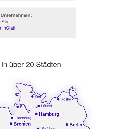
r Unternehmen:
Staff
 InStaff
 in über 20 Städten
•
Kiel
•
Rostock
•
•
Lübeck
Bremerhaven
•
Hamburg
•
Oldenburg
•
•
Bremen
Berlin
•
Wolfsburg