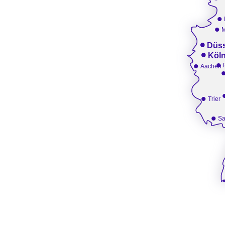
•
•
•
Düss
•
Köl
•
•
Aachen
•
Trier
•
Sa