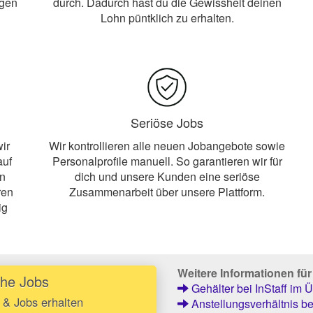
egen
durch. Dadurch hast du die Gewissheit deinen
Lohn püntklich zu erhalten.
Seriöse Jobs
ir
Wir kontrollieren alle neuen Jobangebote sowie
auf
Personalprofile manuell. So garantieren wir für
en
dich und unsere Kunden eine seriöse
ren
Zusammenarbeit über unsere Plattform.
ig
Weitere Informationen fü
che Jobs
Gehälter bei InStaff im Ü
 & Jobs erhalten
Anstellungsverhältnis bei