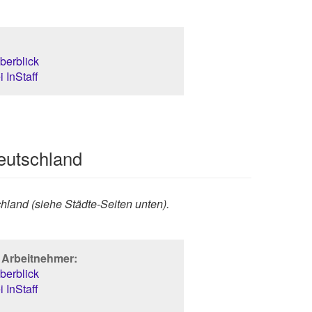
❯
berblick
 InStaff
Deutschland
hland (siehe Städte-Seiten unten).
r Arbeitnehmer:
berblick
 InStaff