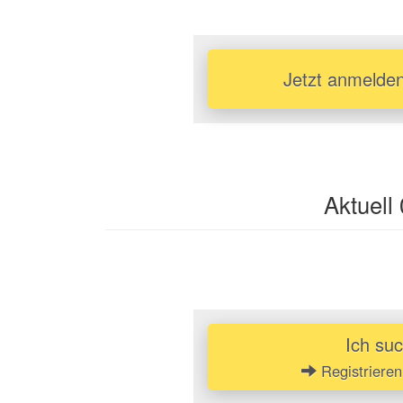
❮
Jetzt anmelden
Aktuell
Ich su
Registrieren