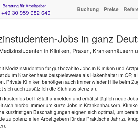
Beratung für Arbeitgeber
Buchung
Preise
Refer
+49 30 959 982 640
instudenten-Jobs in ganz Deut
 Medizinstudenten in Kliniken, Praxen, Krankenhäusern u
lt Medizinstudenten für gut bezahlte Jobs in Kliniken und Arzt
t du im Krankenhaus beispielsweise als Hakenhalter im OP, a
den. Private Kliniken benötigen auch immer wieder Hilfe beim 
 sich auch zusätzlich die Stuhlassistenz an.
h kostenlos bei InStaff anmelden und erhältst täglich neue Jo
elt sich hierbei immer um kurze Jobs in Krankenhäusern, Klinik
e kurzfristigen Beschäftigungen eignen sich optimal, um bereit
e zu potenziellen Arbeitgebern für das Praktische Jahr zu kn
en.