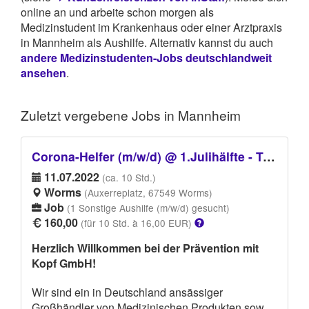
online an und arbeite schon morgen als
Medizinstudent im Krankenhaus oder einer Arztpraxis
in Mannheim als Aushilfe. Alternativ kannst du auch
andere Medizinstudenten-Jobs deutschlandweit
ansehen
.
Zuletzt vergebene
Jobs in Mannheim
Corona-Helfer (m/w/d) @ 1.Julihälfte - Teststation ''hinter dem Bahnhof auf dem Auxerreplatz''
11.07.2022
(ca. 10 Std.)
Worms
(Auxerreplatz, 67549 Worms)
Job
(1 Sonstige Aushilfe (m/w/d) gesucht)
160,00
(für 10 Std. à 16,00 EUR)
Herzlich Willkommen bei der Prävention mit
Kopf GmbH!
Wir sind ein in Deutschland ansässiger
Großhändler von Medizinischen Produkten sowie