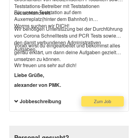
Teststations-Betreiber mit Teststationen
Für unsere Teststation auf dem
deutschlandweit.
Auxerreplatz(hinter dem Bahnhof) in
Worms suchen wir DICH!
Wir benötigen Unterstüzung bei der Durchführung
von Corona Schnelltests und PCR Tests sowie
den damit verbundenen Administrativen
Vorab wirst du eingearbeitet und bekommst alles
Aufgaben.
genau erklärt, um dann deine Aufgaben gezielt
umsetzen zu können.
Wir freuen uns sehr auf dich!
Liebe Grüße,
alexander von PMK.
Jobbeschreibung
Zum Job
Personal gesucht?