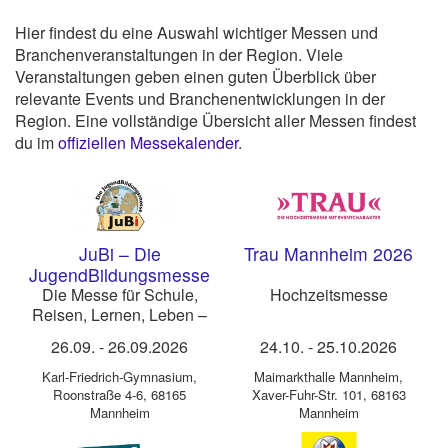
Hier findest du eine Auswahl wichtiger Messen und
Branchenveranstaltungen in der Region. Viele
Veranstaltungen geben einen guten Überblick über
relevante Events und Branchenentwicklungen in der
Region. Eine vollständige Übersicht aller Messen findest
du im
offiziellen Messekalender
.
JuBi – Die
Trau Mannheim 2026
JugendBildungsmesse
Mannheim 2026
Die Messe für Schule,
Hochzeitsmesse
Reisen, Lernen, Leben –
weltweit
26.09.
-
26.09.2026
24.10.
-
25.10.2026
Karl-Friedrich-Gymnasium
,
Maimarkthalle Mannheim
,
Roonstraße 4-6, 68165
Xaver-Fuhr-Str. 101, 68163
Mannheim
Mannheim