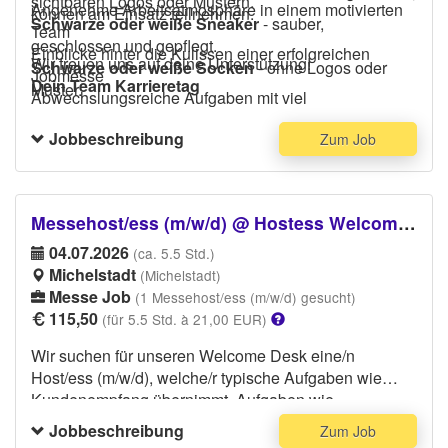
sichtbaren Logos oder Mustern.
Angenehme Arbeitsatmosphäre in einem motivierten
können am Einsatz teilnehmen.
Schwarze oder weiße Sneaker
- sauber,
Team
geschlossen und gepflegt.
Einblicke hinter die Kulissen einer erfolgreichen
Wir freuen uns auf deine Unterstützung!
Schwarze oder weiße Socken
- ohne Logos oder
Jobmesse
Dein Team Karrieretag
Muster.
Abwechslungsreiche Aufgaben mit viel
Menschenkontakt
Jobbeschreibung
Zum Job
Messehost/ess (m/w/d) @ Hostess Welcome Desk
04.07.2026
(ca. 5.5 Std.)
Michelstadt
(Michelstadt)
Messe Job
(1 Messehost/ess (m/w/d) gesucht)
115,50
(für 5.5 Std. à 21,00 EUR)
Wir suchen für unseren Welcome Desk eine/n
Host/ess (m/w/d), welche/r typische Aufgaben wie
Kundenempfang übernimmt. Aufgaben wie
Broschüren/Flyer verteilen, sowie kleine Auf- und
Jobbeschreibung
Zum Job
Abbautätigkeiten können ebenfalls anfallen. Da du