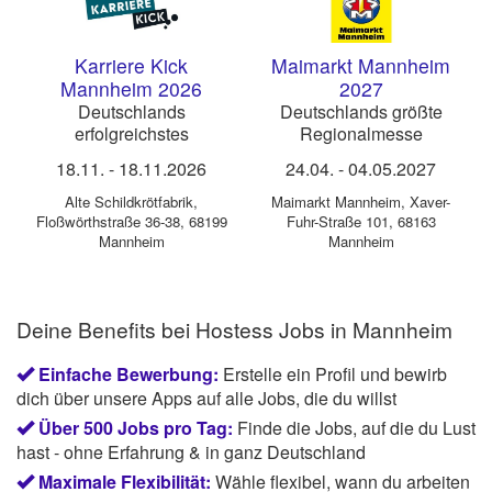
Karriere Kick
Maimarkt Mannheim
Mannheim 2026
2027
Deutschlands
Deutschlands größte
erfolgreichstes
Regionalmesse
Messekonzept für
18.11.
-
18.11.2026
24.04.
-
04.05.2027
Berufsorientierung &
Azubi-Recruiting
Alte Schildkrötfabrik
,
Maimarkt Mannheim
,
Xaver-
Floßwörthstraße 36-38, 68199
Fuhr-Straße 101, 68163
Mannheim
Mannheim
Deine Benefits bei Hostess Jobs in Mannheim
Einfache Bewerbung:
Erstelle ein Profil und bewirb
dich über unsere Apps auf alle Jobs, die du willst
Über 500 Jobs pro Tag:
Finde die Jobs, auf die du Lust
hast - ohne Erfahrung & in ganz Deutschland
Maximale Flexibilität:
Wähle flexibel, wann du arbeiten