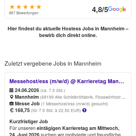
★★★★
★
★
4,8/5
867 Bewertungen
Hier findest du aktuelle Hostess Jobs in Mannheim –
bewirb dich direkt online.
Zuletzt vergebene
Jobs in Mannheim
Messehost/ess (m/w/d) @ Karrieretag Mannheim 2026
24.06.2026
(ca. 7.5 Std.)
Mannheim
(68199 Alte Schildkrötfabrik, Flosswörthstrasse 36-38, 68199 Mannheim)
Messe Job
(1 Messehost/ess (m/w/d) gesucht)
168,75
(für 7.5 Std. à 22,50 EUR)
Kurzfristiger Job
Für unseren
eintägigen Karrieretag am Mittwoch,
24. Juni 2026
suchen wir motivierte und freundliche