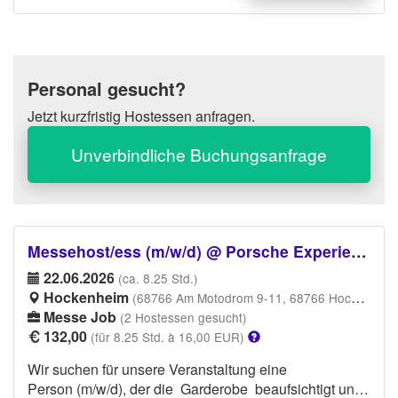
auch gelegentlich Kundengespräche führen wirst, ist
fließendes Englisch ein Muss und weitere
Sprachkenntnisse von Vorteil. Wir erwarten von dir
einen gepflegten Auftritt in schwarzer Stoffhose und
Personal gesucht?
saubere weiße Sneaker.
Jetzt kurzfristig Hostessen anfragen.
Unverbindliche Buchungsanfrage
Messehost/ess (m/w/d) @ Porsche Experience Center
22.06.2026
(ca. 8.25 Std.)
Hockenheim
(68766 Am Motodrom 9-11, 68766 Hockenheim)
Messe Job
(2 Hostessen gesucht)
132,00
(für 8.25 Std. à 16,00 EUR)
Wir suchen für unsere Veranstaltung eine
Person (m/w/d), der die Garderobe beaufsichtigt und