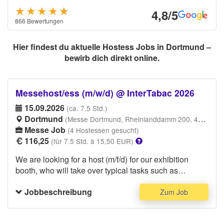
★★★★
★
★
4,8/5
866 Bewertungen
Hier findest du aktuelle Hostess Jobs in Dortmund –
bewirb dich direkt online.
Messehost/ess (m/w/d) @ InterTabac 2026
15.09.2026
(ca. 7.5 Std.)
Dortmund
(Messe Dortmund, Rheinlanddamm 200, 44139 Dortmund)
Messe Job
(4 Hostessen gesucht)
116,25
(für 7.5 Std. à 15,50 EUR)
We are looking for a host (m/f/d) for our exhibition
booth, who will take over typical tasks such as
customer reception and catering. As a trade fair host,
Jobbeschreibung
you welcome visitors at the booth, inform about
Zum Job
products and services and represent the company
professionally.