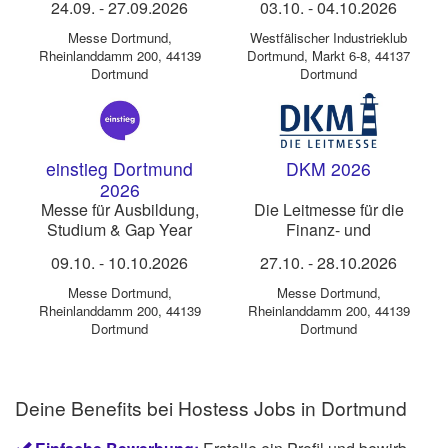
24.09.
-
27.09.2026
03.10.
-
04.10.2026
Motorräder, Ersatzteile,
Restaurierung und Welt-
Messe Dortmund
,
Westfälischer Industrieklub
Clubtreff
Rheinlanddamm 200, 44139
Dortmund
,
Markt 6-8, 44137
Dortmund
Dortmund
einstieg Dortmund
DKM 2026
2026
Messe für Ausbildung,
Die Leitmesse für die
Studium & Gap Year
Finanz- und
Versicherungsbranche
09.10.
-
10.10.2026
27.10.
-
28.10.2026
Messe Dortmund
,
Messe Dortmund
,
Rheinlanddamm 200, 44139
Rheinlanddamm 200, 44139
Dortmund
Dortmund
Deine Benefits bei Hostess Jobs in Dortmund