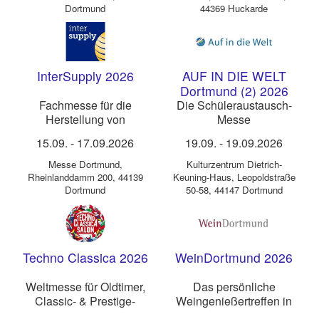
Dortmund
44369 Huckarde
InterSupply 2026
AUF IN DIE WELT
Dortmund (2) 2026
Fachmesse für die
Die Schüleraustausch-
Herstellung von
Messe
Tabakwaren, E-
15.09.
-
17.09.2026
19.09.
-
19.09.2026
Zigaretten, Pfeifen und
Wasserpfeifen
Messe Dortmund
,
Kulturzentrum Dietrich-
Rheinlanddamm 200, 44139
Keuning-Haus
,
Leopoldstraße
Dortmund
50-58, 44147 Dortmund
Techno Classica 2026
WeinDortmund 2026
Weltmesse für Oldtimer,
Das persönliche
Classic- & Prestige-
Weingenießertreffen in
Automobile, Motorsport,
Dortmund