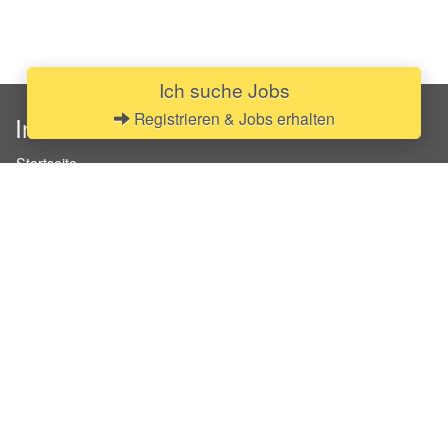
Ich suche Jobs
Registrieren & Jobs erhalten
InStaff
Startseite
Über InStaff
Karriere
Impressum
Login
Messekalender
Arbeitsverträge
Bewerbungsunterlagen
Schulungen
Arbeitsrecht
Arbeitsschutz Unterweisungen
Jobratgeber