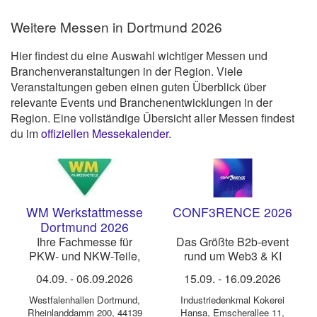
Weitere Messen in Dortmund 2026
Hier findest du eine Auswahl wichtiger Messen und
Branchenveranstaltungen in der Region. Viele
Veranstaltungen geben einen guten Überblick über
relevante Events und Branchenentwicklungen in der
Region. Eine vollständige Übersicht aller Messen findest
du im
offiziellen Messekalender
.
WM Werkstattmesse
CONF3RENCE 2026
Dortmund 2026
Ihre Fachmesse für
Das Größte B2b-event
PKW- und NKW-Teile,
rund um Web3 & KI
Werkzeuge, Lack, Reifen
04.09.
-
06.09.2026
15.09.
-
16.09.2026
und Werkstattausrüstung
Westfalenhallen Dortmund
,
Industriedenkmal Kokerei
Rheinlanddamm 200, 44139
Hansa
,
Emscherallee 11,