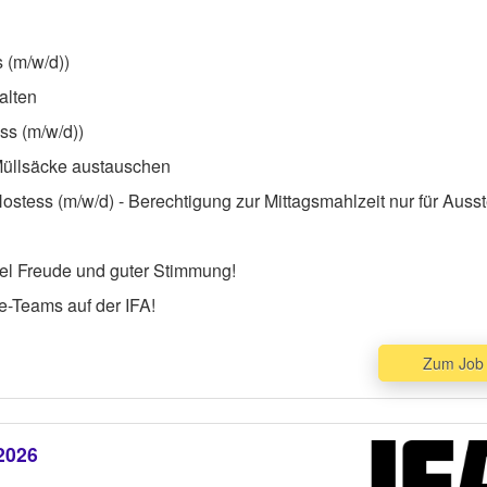
s (m/w/d))
alten
ss (m/w/d))
 Müllsäcke austauschen
stess (m/w/d) - Berechtigung zur Mittagsmahlzeit nur für Ausste
iel Freude und guter Stimmung!
e-Teams auf der IFA!
Zum Job
 2026