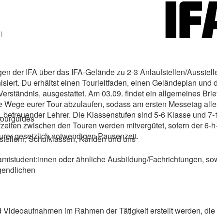
)
en der IFA über das IFA-Gelände zu 2-3 Anlaufstellen/Ausstelle
siert. Du erhältst einen Tourleitfaden, einen Geländeplan und 
Verständnis, ausgestattet. Am 03.09. findet ein allgemeines Brie
 die Wege eurer Tour abzulaufen, sodass am ersten Messetag alle
l. betreuender Lehrer. Die Klassenstufen sind 5-6 Klasse und 7-
 Tourguides
ufzeiten zwischen den Touren werden mitvergütet, sofern der 6-h
 eurer gesetzlich notwendigen Pausenzeit.
sstellern, Schulklassen, Kunden und uns
hramtstudent:innen oder ähnliche Ausbildung/Fachrichtungen, so
gendlichen
d Videoaufnahmen im Rahmen der Tätigkeit erstellt werden, die 