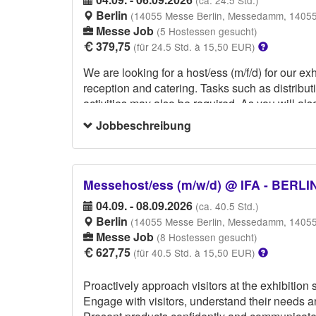
(ca. 24.5 Std.)
Berlin
(14055 Messe Berlin, Messedamm, 14055 
Messe Job
(5 Hostessen gesucht)
379,75
(für 24.5 Std. à 15,50 EUR)
We are looking for a host/ess (m/f/d) for our ex
reception and catering. Tasks such as distribu
activities may also be required. As you will al
must and additional language skills are an adv
Jobbeschreibung
trouser suit and white blouse.
Specially we need host to hold exhibitors' adver
Messehost/ess (m/w/d) @ IFA - BERLI
We require the job to be done cooperatively and
04.09. - 08.09.2026
(ca. 40.5 Std.)
Berlin
(14055 Messe Berlin, Messedamm, 14055 
Language Requirement: English and German f
Messe Job
(8 Hostessen gesucht)
627,75
(für 40.5 Std. à 15,50 EUR)
Be punctual
Proactively approach visitors at the exhibitio
Engage with visitors, understand their needs a