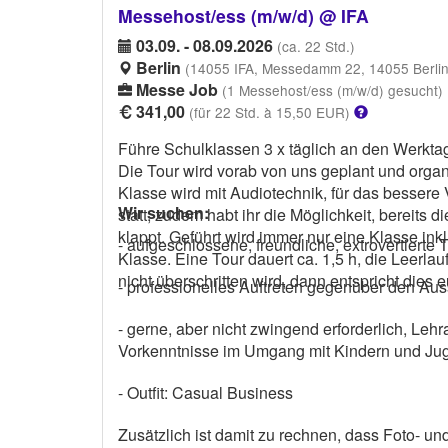
Messehost/ess (m/w/d) @ IFA
03.09. - 08.09.2026
(ca. 22 Std.)
Berlin
(14055 IFA, Messedamm 22, 14055 Berlin
Messe Job
(1 Messehost/ess (m/w/d) gesucht)
341,00
(für 22 Std. à 15,50 EUR)
Führe Schulklassen 3 x täglich an den Werktag
Die Tour wird vorab von uns geplant und organi
Klasse wird mit Audiotechnik, für das bessere 
Wir suchen:
statt, zudem habt ihr die Möglichkeit, bereits
klappt. Geführt wird immer nur eine Klasse ink
- aufgeschlossene, freundliche, extrovertierte
Klasse. Eine Tour dauert ca. 1,5 h, die Leerla
nicht überschritten wird, dann entspricht dies
- professionelles Auftreten gegenüber den Au
- gerne, aber nicht zwingend erforderlich, Le
Vorkenntnisse im Umgang mit Kindern und Ju
- Outfit: Casual Business
Zusätzlich ist damit zu rechnen, dass Foto- un