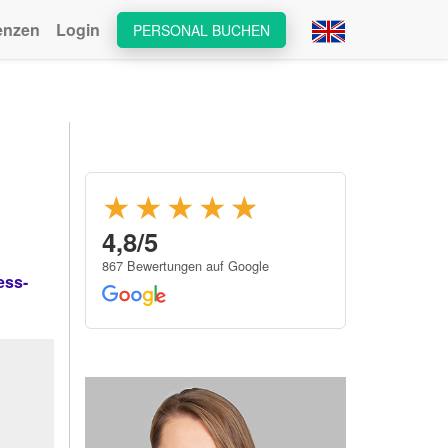
enzen
Login
PERSONAL BUCHEN
★★★★
★
★
4,8/5
867 Bewertungen auf Google
ess-