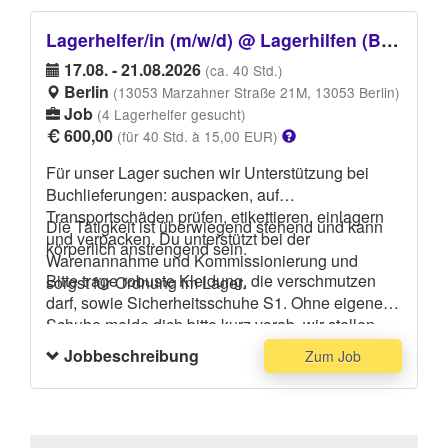
Lagerhelfer/in (m/w/d) @ Lagerhilfen (Bücher)
17.08. - 21.08.2026
(ca. 40 Std.)
Berlin
(13053 Marzahner Straße 21M, 13053 Berlin)
Job
(4 Lagerhelfer gesucht)
600,00
(für 40 Std. à 15,00 EUR)
Für unser Lager suchen wir Unterstützung bei
Buchlieferungen: auspacken, auf
Transportschäden prüfen, etikettieren, einlagern
Die Tätigkeit ist überwiegend stehend und kann
und verpacken. Du unterstützt bei der
körperlich anstrengend sein.
Warenannahme und Kommissionierung und
Bitte trage robuste Kleidung, die verschmutzen
sorgst für Ordnung im Lager.
darf, sowie Sicherheitsschuhe S1. Ohne eigene
Schuhe melde dich bitte kurz vorab, wir stellen
Leihschuhe.
Jobbeschreibung
Zum Job