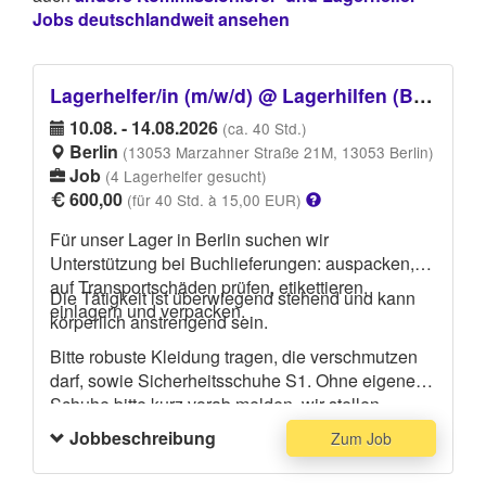
Jobs deutschlandweit ansehen
Lagerhelfer/in (m/w/d) @ Lagerhilfen (Bücher)
10.08. - 14.08.2026
(ca. 40 Std.)
Berlin
(13053 Marzahner Straße 21M, 13053 Berlin)
Job
(4 Lagerhelfer gesucht)
600,00
(für 40 Std. à 15,00 EUR)
Für unser Lager in Berlin suchen wir
Unterstützung bei Buchlieferungen: auspacken,
auf Transportschäden prüfen, etikettieren,
Die Tätigkeit ist überwiegend stehend und kann
einlagern und verpacken.
körperlich anstrengend sein.
Bitte robuste Kleidung tragen, die verschmutzen
darf, sowie Sicherheitsschuhe S1. Ohne eigene
Schuhe bitte kurz vorab melden, wir stellen
Leihschuhe.
Jobbeschreibung
Zum Job