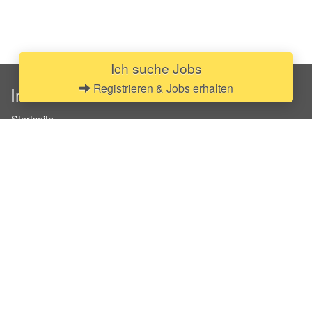
Ich suche Jobs
Registrieren & Jobs erhalten
InStaff
Startseite
Über InStaff
Karriere
Impressum
Login
Messekalender
Arbeitsverträge
Bewerbungsunterlagen
Schulungen
Arbeitsrecht
Arbeitsschutz Unterweisungen