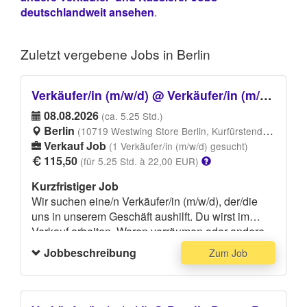
deutschlandweit ansehen
.
Zuletzt vergebene
Jobs in Berlin
Verkäufer/in (m/w/d) @ Verkäufer/in (m/w/d)
08.08.2026
(ca. 5.25 Std.)
Berlin
(10719 Westwing Store Berlin, Kurfürstendamm, 10719 Berlin)
Verkauf Job
(1 Verkäufer/in (m/w/d) gesucht)
115,50
(für 5.25 Std. à 22,00 EUR)
Kurzfristiger Job
Wir suchen eine/n Verkäufer/in (m/w/d), der/die
uns in unserem Geschäft aushilft. Du wirst im
Verkauf arbeiten, Waren verräumen oder andere
anfallende Aufgaben übernehmen. Du solltest
Jobbeschreibung
Zum Job
Erfahrung im Einzelhandel bzw. optimalerweise
im Verkauf haben. Fließende Deutsch/
Englischkenntnisse sind für den Job
Voraussetzung. Bitte trage eine dunkle Hose und