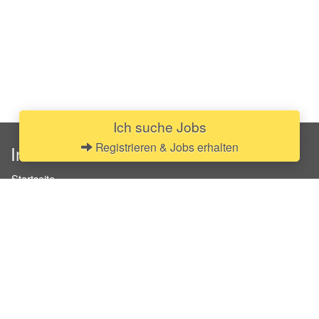
Ich suche Jobs
Registrieren & Jobs erhalten
InStaff
Startseite
Über InStaff
Karriere
Impressum
Login
Messekalender
Arbeitsverträge
Bewerbungsunterlagen