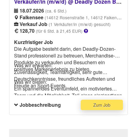
Verkäufer/in (m/w/d) @ Deadly Dozen Berlin
ein weißes oder schwarzes Oberteil (kein Muster,
18.07.2026
(ca. 6 Std.)
gebügelt).
Falkensee
(14612 Rosenstraße 1, 14612 Falkensee)
Verkauf Job
(1 Verkäufer/in (m/w/d) gesucht)
128,70
(für 6 Std. à 21,45 EUR)
Kurzfristiger Job
Die Aufgabe besteht darin, den Deadly-Dozen-
Stand professionell zu betreuen, Merchandise-
Produkte zu verkaufen und Besuchern ein
Was wir erwarten:
positives Markenerlebnis zu bieten.
Zuverlässigkeit, Teamfähigkeit, sehr gute
Deutschkenntnisse, freundliches Auftreten und
Was wir bieten:
Freude an Sport-Events.
Ein spannendes Eventumfeld, ein motiviertes
Team und die Möglichkeit, Teil eines einzigartigen
Fitness-Events zu sein.
Jobbeschreibung
Zum Job