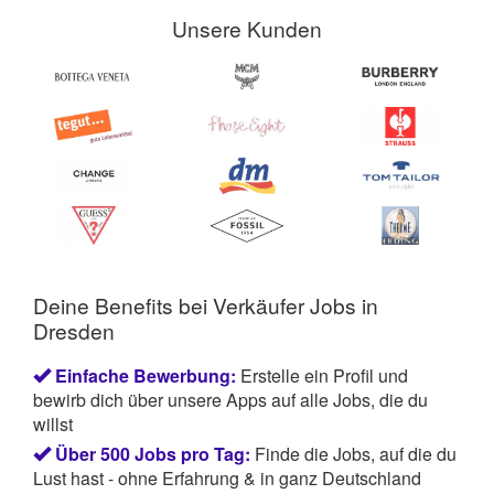
länger dauern.
Du solltest also bereit sein auch
Unsere Kunden
mehr als 4 Stunden mitzuarbeiten.
Deine Benefits bei Verkäufer Jobs in
Dresden
Einfache Bewerbung:
Erstelle ein Profil und
bewirb dich über unsere Apps auf alle Jobs, die du
willst
Über 500 Jobs pro Tag:
Finde die Jobs, auf die du
Lust hast - ohne Erfahrung & in ganz Deutschland