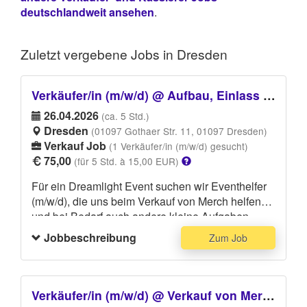
deutschlandweit ansehen
.
Zuletzt vergebene
Jobs in Dresden
Verkäufer/in (m/w/d) @ Aufbau, Einlass und Abbau Helfer für ein Dreamlight Event
26.04.2026
(ca. 5 Std.)
Dresden
(01097 Gothaer Str. 11, 01097 Dresden)
Verkauf Job
(1 Verkäufer/in (m/w/d) gesucht)
75,00
(für 5 Std. à 15,00 EUR)
Für ein Dreamlight Event suchen wir Eventhelfer
(m/w/d), die uns beim Verkauf von Merch helfen
und bei Bedarf auch andere kleine Aufgaben
übernehmen. Du solltest Freude am Umgang mit
Jobbeschreibung
Zum Job
anderen Menschen mitbringen und einsatzbereit
sein. Bitte komme dunkel gekleidet (schwarze
Hose, schwarzes Shirt und festes Schuhwerk).
Verkäufer/in (m/w/d) @ Verkauf von Merchandise