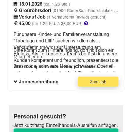
18.01.2026
(ca. 1.25 Std.)
Großröhrsdorf
(01900 RöderSaal Rödertalplatz 1, 01900 Großröhrsdorf)
Verkauf Job
(1 Verkäufer/in (m/w/d) gesucht)
45,00
(für 1.25 Std. à 36,00 EUR)
Für unsere Kinder- und Familienveranstaltung
"Tabaluga und Lilli" suchen wir dich als
Verkäufer/in (m/w/d) zur Unterstützung am
Bitte komm zum Hintereingang, dort holt dich ein
Einlass. Als Teil unseres Teams berätst du unsere
Mitarbeiter ab.
Kunden kompetent und freundlich, präsentierst die
Dresscode: schwarze Hose, schwarzes Oberteil.
Waren ansprechend und sorgst für einen
reibungslosen Verkaufsablauf. Du solltest gut mit
Kindern umgehen können und unsere Kasse
Jobbeschreibung
Zum Job
bedienen. Der Umgang mit Bargeld sollte für dich
ebenfalls kein Problem sein.
Personal gesucht?
Jetzt kurzfristig Einzelhandels-Aushilfen anfragen.