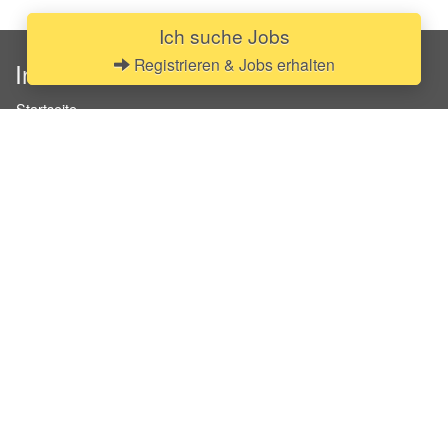
Ich suche Jobs
Registrieren & Jobs erhalten
InStaff
Startseite
Über InStaff
Karriere
Impressum
Login
Messekalender
Arbeitsverträge
Bewerbungsunterlagen
Schulungen
Arbeitsrecht
Arbeitsschutz Unterweisungen
Jobratgeber
HR-Ratgeber