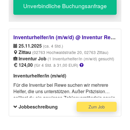
Unverbindliche Buchungsanfrage
Inventurhelfer/in (m/w/d) @ Inventur Rewe Zittau
25.11.2025
(ca. 4 Std.)
Zittau
(02763 Hochwaldstraße 20, 02763 Zittau)
Inventur Job
(1 Inventurhelfer/in (m/w/d) gesucht)
124,00
(für 4 Std. à 31,00 EUR)
Inventurhelfer/in (m/w/d)
Für die Inventur bei Rewe suchen wir mehrere
Helfer, die uns unterstützen. Außer Präzision
solltest du ein gewisses Zahlenverständnis sowie
gutes Stehvermögen mitbringen, da du
Jobbeschreibung
Zum Job
gezwungen sein wirst, mehrere Stunden am Stück
auf den Beinen zu sein und Warenbestände
durchzuzählen. Die Mindestarbeitszeit beträgt 4
Stunden, allerdings können die Inventuren auch