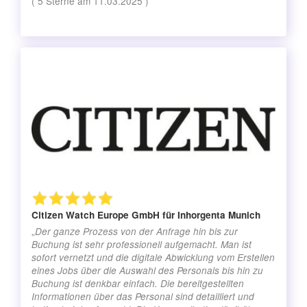
(
5
Sterne am
11.03.2025
)
Citizen Watch Europe GmbH
für Inhorgenta Munich
„
Der ganze Prozess von der Anfrage hin bis zur
Buchung ist sehr professionell aufgemacht. Man ist
sofort vernetzt und die digitale Abwicklung vom Erstellen
eines Jobs über die Auswahl des Personals bis hin zu
Buchung ist denkbar einfach. Die bereitgestellten
Informationen über das Personal sind detailliert und