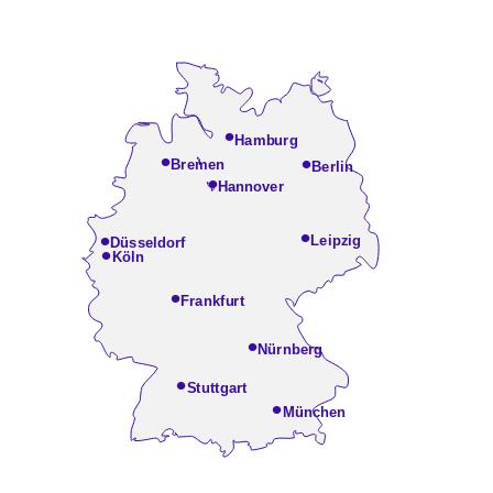
•
Hamburg
•
•
Bremen
Berlin
•
Hannover
•
•
Leipzig
Düsseldorf
•
Köln
•
Frankfurt
•
Nürnberg
•
Stuttgart
•
München