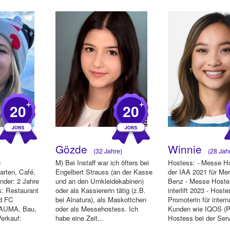
Tätigkeiten haben mir
e...
+
+
20
20
Gözde
Winnie
(32 Jahre)
(28 Jah
e
M) Bei Instaff war ich öfters bei
Hostess: - Messe H
arten, Café,
Engelbert Strauss (an der Kasse
der IAA 2021 für Me
nder: 2 Jahre
und an den Umkleidekabinen)
Benz - Messe Hostes
s: Restaurant
oder als Kassiererin tätig (z.B.
interlift 2023 - Host
d FC
bei Alnatura), als Maskottchen
Promoterin für intern
BAUMA, Bau,
oder als Messehostess. Ich
Kunden wie IQOS (P
erkauf:
habe eine Zeit...
Hostess bei der Ser
We...