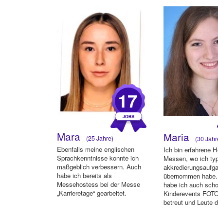
17
Mara
Maria
(25 Jahre)
(30 Jahr
Ebenfalls meine englischen
Ich bin erfahrene 
Sprachkenntnisse konnte ich
Messen, wo ich ty
maßgeblich verbessern. Auch
akkredierungsaufg
habe ich bereits als
übernommen habe
Messehostess bei der Messe
habe ich auch scho
„Karrieretage“ gearbeitet.
Kinderevents FO
betreut und Leute 
lustige Fotos zu ...