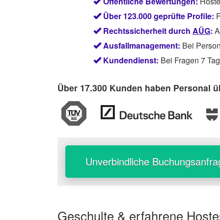
Öffentliche Bewertungen:
Hoste
Über 123.000 geprüfte Profile:
F
Rechtssicherheit durch
AÜG
:
Ab
Ausfallmanagement:
Bei Persona
Kundendienst:
Bei Fragen 7 Tage
Über 17.300 Kunden haben Personal üb
Unverbindliche Buchungsanfra
Geschulte & erfahrene
Hoste