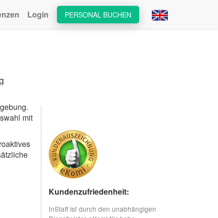
enzen
Login
PERSONAL BUCHEN
g
mgebung.
uswahl mit
roaktives
ätzliche
Kundenzufriedenheit:
InStaff ist durch den unabhängigen