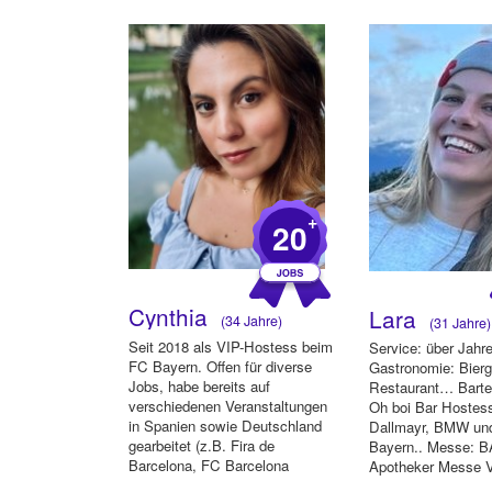
AgromashExpo, l...
(A...
+
20
Cynthia
Lara
(34 Jahre)
(31 Jahre)
Seit 2018 als VIP-Hostess beim
Service: über Jahr
FC Bayern. Offen für diverse
Gastronomie: Bierg
Jobs, habe bereits auf
Restaurant… Barte
verschiedenen Veranstaltungen
Oh boi Bar Hostes
in Spanien sowie Deutschland
Dallmayr, BMW un
gearbeitet (z.B. Fira de
Bayern.. Messe: 
Barcelona, FC Barcelona
Apotheker Messe V
Stadium,...
Nespresso...