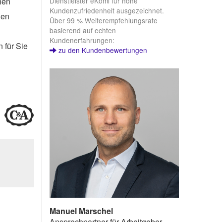
Dienstleister eKomi für hohe
hen
Kundenzufriedenheit ausgezeichnet.
len
Über 99 % Weiterempfehlungsrate
basierend auf echten
Kundenerfahrungen:
 für Sie
zu den Kundenbewertungen
Manuel Marschel
Ansprechpartner für Arbeitgeber