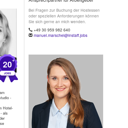
Bei Fragen zur Buchung der Hostessen
oder speziellen Anforderungen können
Sie sich gerne an mich wenden.
+49 30 959 982 640
manuel.marschel@instaff.jobs
+
20
 am
tudio -
m Hotel-
- als
der
ese