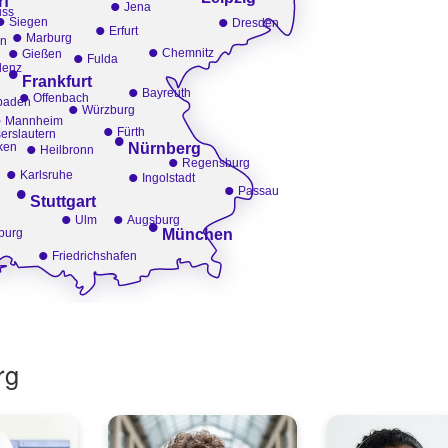
•
rf
Jena
ss
•
•
•
Siegen
Dresden
•
Erfurt
Marburg
en
•
•
•
Chemnitz
Gießen
Fulda
•
lenz
Frankfurt
•
•
Bayreuth
Offenbach
•
baden
Würzburg
•
Mannheim
•
Fürth
•
erslautern
•
ken
Nürnberg
Heilbronn
•
Regensburg
•
•
Karlsruhe
Ingolstadt
•
•
Passau
Stuttgart
•
•
•
Ulm
Augsburg
burg
München
•
Friedrichshafen
rg