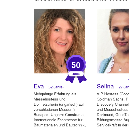
+
50
Eva
Selina
(52 Jahre)
(27 Jah
Mehrjährige Erfahrung als
VIP Hostess (Goog
Messehostess und
Goldman Sachs, P
Dolmetscherin (ungarisch) auf
Discovery Channel)
verschiedenen Messen in
und Messehostess 
Budapest-Ungarn: Construma,
Dortmund, GrindTe
Internationale Fachmesse für
Bildungsmesse Au
Baumaterialen und Bautechnik,
Servicekraft in de