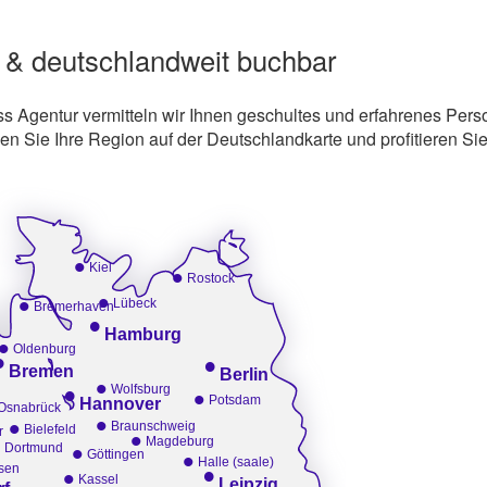
 & deutschlandweit buchbar
s Agentur vermitteln wir Ihnen geschultes und erfahrenes Perso
 Sie Ihre Region auf der Deutschlandkarte und profitieren Si
•
Kiel
•
Rostock
•
•
Lübeck
Bremerhaven
•
Hamburg
•
Oldenburg
•
•
Bremen
Berlin
•
•
Wolfsburg
•
Potsdam
Hannover
Osnabrück
•
•
Braunschweig
Bielefeld
•
r
•
Magdeburg
•
Dortmund
•
Göttingen
Halle (saale)
•
sen
•
Kassel
Leipzig