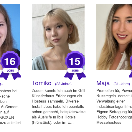
16
15
Tomiko
Maja
(23 Jahre)
(31 Jahre)
e)
Zudem konnte ich auch im Grill-
Promotion für, Power
Hostess bei
Künstlerhaus Erfahrungen als
Nussregeln -derzeit i
pische
Hostess sammeln. Diverse
Verwaltung einer
aben
Instaff Jobs habe ich ebenfalls
Industrieanlagenfirma
. Außerdem
schon gemacht, beispielsweise
Eigene Befragung fü
n auf
als Aushilfe in Ibis Hotels
Hobby Fotoshooting
TOBOXEN
(Frühstück), oder im E...
Messehostess
dazu animiert