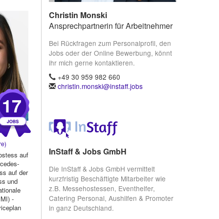
 nicht nur
Christin Monski
Ansprechpartnerin für Arbeitnehmer
Bei Rückfragen zum Personalprofil, den
Jobs oder der Online Bewerbung, könnt
ihr mich gerne kontaktieren.
+49 30 959 982 660
christin.monski@instaff.jobs
17
re)
InStaff & Jobs GmbH
ostess auf
rcedes-
Die InStaff & Jobs GmbH vermittelt
s auf der
kurzfristig Beschäftigte Mitarbeiter wie
ess und
z.B. Messehostessen, Eventhelfer,
ationale
Catering Personal, Aushilfen & Promoter
MI) -
in ganz Deutschland.
viceplan