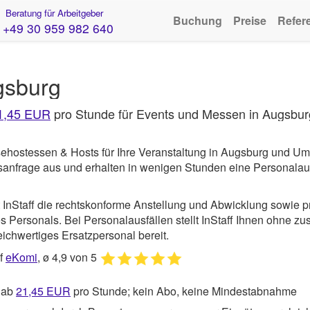
Beratung für Arbeitgeber
Buchung
Preise
Refer
+49 30 959 982 640
gsburg
1,45 EUR
pro Stunde für Events und Messen in Augsbur
sehostessen & Hosts für Ihre Veranstaltung in Augsburg und U
gsanfrage aus und erhalten in wenigen Stunden eine Personala
t
InStaff
die rechtskonforme Anstellung und Abwicklung sowie p
 Personals. Bei Personalausfällen stellt InStaff Ihnen ohne zus
ichwertiges Ersatzpersonal bereit.
uf
eKomi
, ø 4,9 von 5
 ab
21,45
EUR
pro Stunde; kein Abo, keine Mindestabnahme