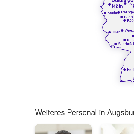
Düsseldo
•
•
Neu
Köln
•
•
Rating
Aachen
•
Bonn
•
Kob
•
•
Wies
Trier
•
Kais
•
Saarbrüc
•
Frei
Weiteres Personal in Augsbu