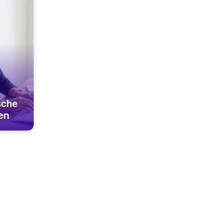
sche
en