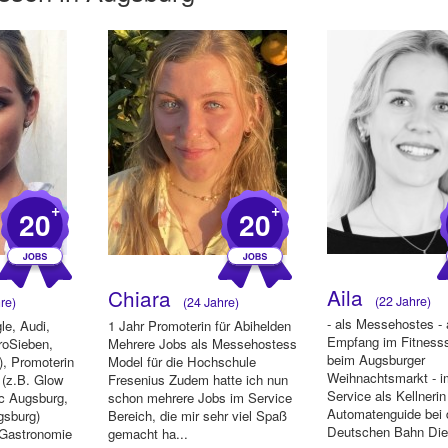
+
+
20
20
Aila
Chiara
(22 Jahre)
re)
(24 Jahre)
- als Messehostes -
le, Audi,
1 Jahr Promoterin für Abihelden
Empfang im Fitnesss
roSieben,
Mehrere Jobs als Messehostess
beim Augsburger
, Promoterin
Model für die Hochschule
Weihnachtsmarkt - i
(z.B. Glow
Fresenius Zudem hatte ich nun
Service als Kellnerin 
c Augsburg,
schon mehrere Jobs im Service
Automatenguide bei 
gsburg)
Bereich, die mir sehr viel Spaß
Deutschen Bahn Di
r Gastronomie
gemacht ha...