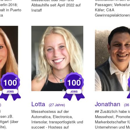
rlin 2018;
Passagen; Verkostun
Abbauhilfe seit April 2022 auf
lt in Puerto
Käfer; C&A
Instaff
ca
Gewinnspielaktionen)
im Verkauf ...
+
+
100
100
Lotta
Jonathan
)
(27 Jahre)
(36 
i
Messehostess auf der
## Zusätzlich habe i
ssen zB.
Automatica, Electronica,
Messehost, Promote
tgart (über
Intersolar, transportlogistik und
Markenbotschafter f
te),
succeet - Hostess auf
Unternehmen und Ma