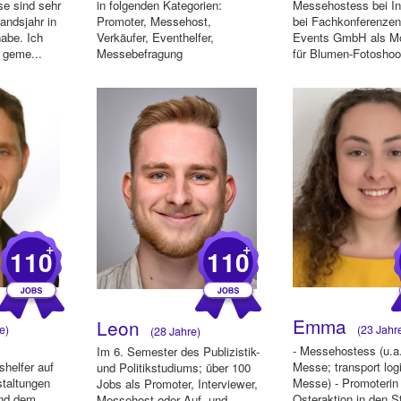
se sind sehr
in folgenden Kategorien:
Messehostess bei I
landsjahr in
Promoter, Messehost,
bei Fachkonferenzen
abe. Ich
Verkäufer, Eventhelfer,
Events GmbH als M
e geme...
Messebefragung
für Blumen-Fotoshoot
+
+
110
110
Emma
Leon
e)
(23 Jahr
(28 Jahre)
- Messehostess (u.
Im 6. Semester des Publizistik-
shelfer auf
Messe; transport logi
und Politikstudiums; über 100
taltungen
Messe) - Promoterin 
Jobs als Promoter, Interviewer,
und dem
Osteraktion in den 
Messehost oder Auf- und