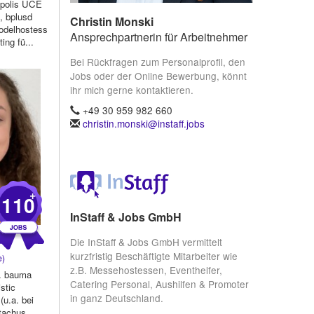
npolis UCE
, bplusd
Christin Monski
odelhostess
Ansprechpartnerin für Arbeitnehmer
ing fü...
Bei Rückfragen zum Personalprofil, den
Jobs oder der Online Bewerbung, könnt
ihr mich gerne kontaktieren.
+49 30 959 982 660
christin.monski@instaff.jobs
+
110
InStaff & Jobs GmbH
Die InStaff & Jobs GmbH vermittelt
kurzfristig Beschäftigte Mitarbeiter wie
e)
z.B. Messehostessen, Eventhelfer,
a. bauma
Catering Personal, Aushilfen & Promoter
stic
in ganz Deutschland.
(u.a. bei
Stachus