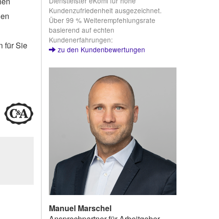
Dienstleister eKomi für hohe
hen
Kundenzufriedenheit ausgezeichnet.
len
Über 99 % Weiterempfehlungsrate
basierend auf echten
Kundenerfahrungen:
 für Sie
zu den Kundenbewertungen
Manuel Marschel
Ansprechpartner für Arbeitgeber