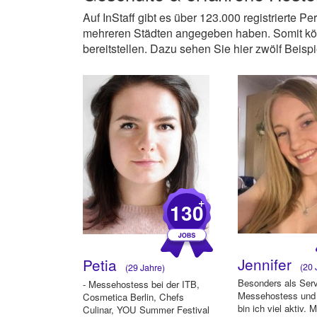
Auf InStaff gibt es über 123.000 registrierte P
mehreren Städten angegeben haben. Somit kön
bereitstellen. Dazu sehen Sie hier zwölf Beispie
+
130
Jennifer
Petia
(20 
(29 Jahre)
Besonders als Serv
- Messehostess bei der ITB,
Messehostess und 
Cosmetica Berlin, Chefs
bin ich viel aktiv. 
Culinar, YOU Summer Festival