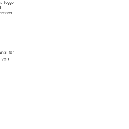
n, Toggo
f
hmessen
n...
nal für
e von