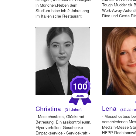
Tough Mudder 5k Be
in München.Neben dem
Work-Away-Aufentha
Studium habe ich 2 Jahre lang
Rico und Costa Ri
im Italienische Restaurant
serviert...
+
100
Lena
Christina
(32 Jahre
(31 Jahre)
- Messehostess be
- Messehostess, Glücksrad
verschiedenen Me
Betreuung, Einlasskontrolleurin,
Medizin-Messe Stut
Flyer verteilen, Geschenke
HFPP Rechtsanwäl
Einpackservice - Servicekraft -