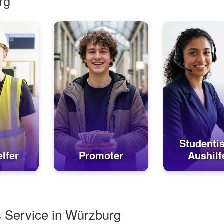
rg
Studenti
lfer
Promoter
Aushilf
s Service in Würzburg