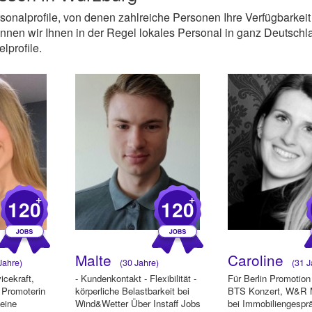
ersonalprofile, von denen zahlreiche Personen Ihre Verfügbarkeit
nen wir Ihnen in der Regel lokales Personal in ganz Deutschl
lprofile.
+
+
120
120
Malte
Caroline
Jahre)
(30 Jahre)
(31 J
icekraft,
- Kundenkontakt - Flexibilität -
Für Berlin Promotio
Promoterin
körperliche Belastbarkeit bei
BTS Konzert, W&R 
Meine
Wind&Wetter Über Instaff Jobs
bei Immobiliengesprä