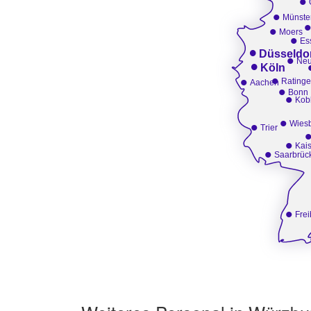
•
•
Münste
•
Moers
•
Es
•
Düsseldo
•
•
Neu
Köln
•
•
Rating
Aachen
•
Bonn
•
Kob
•
•
Wies
Trier
•
Kais
•
Saarbrüc
•
Frei