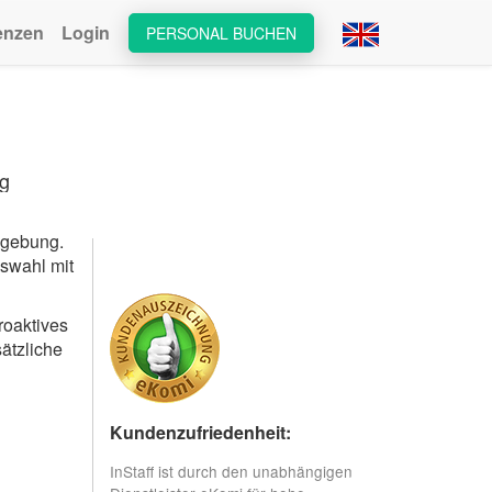
enzen
Login
PERSONAL BUCHEN
rg
mgebung.
uswahl mit
roaktives
ätzliche
Kundenzufriedenheit:
InStaff ist durch den unabhängigen