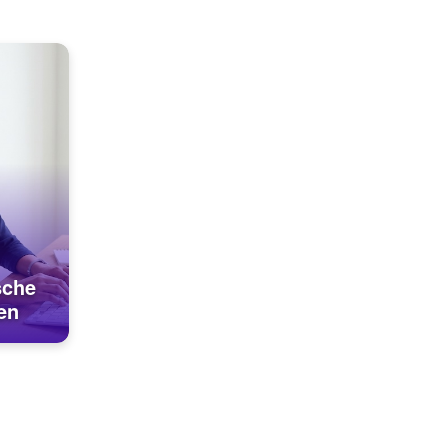
sche
en