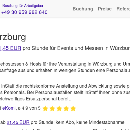
Beratung für Arbeitgeber
Buchung
Preise
Refer
+49 30 959 982 640
rzburg
1,45 EUR
pro Stunde für Events und Messen in Würzbu
sehostessen & Hosts für Ihre Veranstaltung in Würzburg und U
gsanfrage aus und erhalten in wenigen Stunden eine Personala
t
InStaff
die rechtskonforme Anstellung und Abwicklung sowie p
 Personals. Bei Personalausfällen stellt InStaff Ihnen ohne zus
ichwertiges Ersatzpersonal bereit.
uf
eKomi
, ø 4,9 von 5
 ab
21,45
EUR
pro Stunde; kein Abo, keine Mindestabnahme