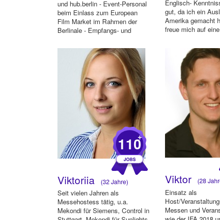
Englisch- Kenntnis
und hub.berlin - Event-Personal
gut, da ich ein Aus
beim Einlass zum European
Amerika gemacht h
Film Market im Rahmen der
freue mich auf ein
Berlinale - Empfangs- und
Rezeptio...
+
110
Viktor
Viktoriia
(28 Jahr
(32 Jahre)
Einsatz als
Seit vielen Jahren als
Host/Veranstaltung
Messehostess tätig, u.a.
Messen und Verans
Mekondi für Siemens, Control in
wie der IFA 2018 
Stuttgart, Mekondi für Sunlights