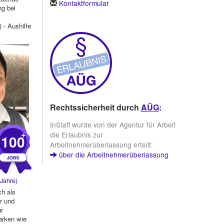
Kontaktformular
g bei
 - Aushilfe
Rechtssicherheit durch
AÜG
:
InStaff wurde von der Agentur für Arbeit
+
die Erlaubnis zur
100
Arbeitnehmerüberlassung erteilt:
über die Arbeitnehmerüberlassung
Jahre)
ch als
r und
ür
rken wie