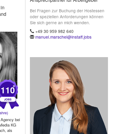
 in
Bei Fragen zur Buchung der Hostessen
and
oder speziellen Anforderungen können
Sie sich gerne an mich wenden.
+49 30 959 982 640
manuel.marschel@instaff.jobs
+
110
ahre)
n Agency bei
Media KG
ch, als