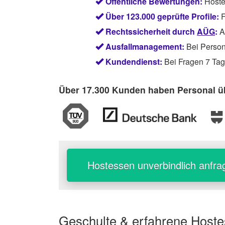
Öffentliche Bewertungen:
Hoste
Über 123.000 geprüfte Profile:
F
Rechtssicherheit durch
AÜG
:
Ab
Ausfallmanagement:
Bei Persona
Kundendienst:
Bei Fragen 7 Tage
Über 17.300 Kunden haben Personal üb
Hostessen unverbindlich anfra
Geschulte & erfahrene
Hoste