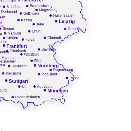
Osnabrück
•
•
Braunschweig
Bielefeld
•
r
•
Magdeburg
•
Dortmund
•
Göttingen
Halle (saale)
sen
•
•
Kassel
Leipzig
•
rf
Jena
ss
•
•
•
Siegen
Dresden
•
Erfurt
Marburg
en
•
•
•
Chemnitz
Gießen
Fulda
•
lenz
Frankfurt
•
•
Bayreuth
Offenbach
•
baden
Würzburg
•
Mannheim
•
Fürth
erslautern
•
•
ken
Nürnberg
Heilbronn
•
Regensburg
•
•
Karlsruhe
Ingolstadt
•
•
Passau
Stuttgart
•
•
Ulm
Augsburg
•
burg
München
•
Friedrichshafen