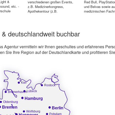
ight &
verschiedenen großen Events,
Red Bull, PlayStatio
 sound, etc. -
z.B. Medizinerkongress,
und Belvas sowie au
rschule
Apothekentour (z.B.
medizinischen Fac
Kundenempfang und Regis...
gearbeitet. Dabei kon
 & deutschlandweit buchbar
s Agentur vermitteln wir Ihnen geschultes und erfahrenes Perso
 Sie Ihre Region auf der Deutschlandkarte und profitieren Si
•
Kiel
•
Rostock
•
•
Lübeck
Bremerhaven
•
Hamburg
•
Oldenburg
•
•
Bremen
Berlin
•
•
Wolfsburg
•
Potsdam
Hannover