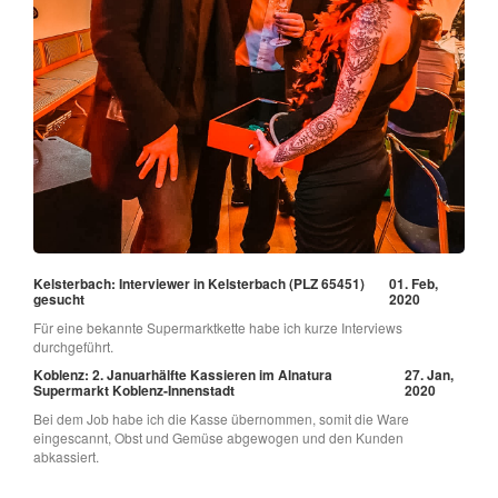
Kelsterbach: Interviewer in Kelsterbach (PLZ 65451)
01. Feb,
gesucht
2020
Für eine bekannte Supermarktkette habe ich kurze Interviews
durchgeführt.
Koblenz: 2. Januarhälfte Kassieren im Alnatura
27. Jan,
Supermarkt Koblenz-Innenstadt
2020
Bei dem Job habe ich die Kasse übernommen, somit die Ware
eingescannt, Obst und Gemüse abgewogen und den Kunden
abkassiert.