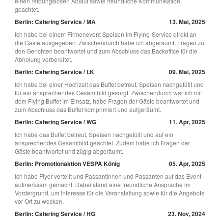
einen reibungslosen Ablauf sowie freundliche Kommunikation
geachtet.
Berlin: Catering Service / MA
13. Mai, 2025
Ich habe bei einem Firmenevent Speisen im Flying-Service direkt an
die Gäste ausgegeben. Zwischendurch habe ich abgeräumt, Fragen zu
den Gerichten beantwortet und zum Abschluss das Backoffice für die
Abholung vorbereitet.
Berlin: Catering Service / LK
09. Mai, 2025
Ich habe bei einer Hochzeit das Buffet betreut, Speisen nachgefüllt und
für ein ansprechendes Gesamtbild gesorgt. Zwischendurch war ich mit
dem Flying Buffet im Einsatz, habe Fragen der Gäste beantwortet und
zum Abschluss das Buffet komprimiert und aufgeräumt.
Berlin: Catering Service / WG
11. Apr, 2025
Ich habe das Buffet betreut, Speisen nachgefüllt und auf ein
ansprechendes Gesamtbild geachtet. Zudem habe ich Fragen der
Gäste beantwortet und zügig abgeräumt.
Berlin: Promotionaktion VESPA König
05. Apr, 2025
Ich habe Flyer verteilt und Passantinnen und Passanten auf das Event
aufmerksam gemacht. Dabei stand eine freundliche Ansprache im
Vordergrund, um Interesse für die Veranstaltung sowie für die Angebote
vor Ort zu wecken.
Berlin: Catering Service / HG
23. Nov, 2024