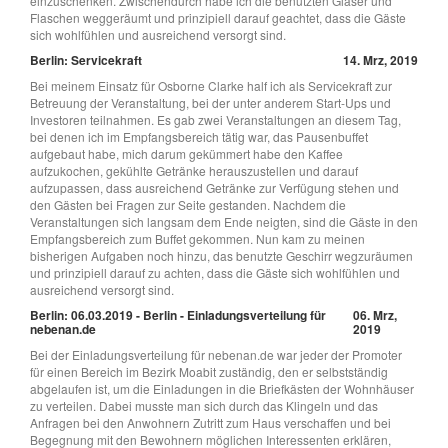
einzuschenken. Zwischendurch habe ich die benutzten Gläser und
Flaschen weggeräumt und prinzipiell darauf geachtet, dass die Gäste
sich wohlfühlen und ausreichend versorgt sind.
Berlin: Servicekraft
14. Mrz, 2019
Bei meinem Einsatz für Osborne Clarke half ich als Servicekraft zur
Betreuung der Veranstaltung, bei der unter anderem Start-Ups und
Investoren teilnahmen. Es gab zwei Veranstaltungen an diesem Tag,
bei denen ich im Empfangsbereich tätig war, das Pausenbuffet
aufgebaut habe, mich darum gekümmert habe den Kaffee
aufzukochen, gekühlte Getränke herauszustellen und darauf
aufzupassen, dass ausreichend Getränke zur Verfügung stehen und
den Gästen bei Fragen zur Seite gestanden. Nachdem die
Veranstaltungen sich langsam dem Ende neigten, sind die Gäste in den
Empfangsbereich zum Buffet gekommen. Nun kam zu meinen
bisherigen Aufgaben noch hinzu, das benutzte Geschirr wegzuräumen
und prinzipiell darauf zu achten, dass die Gäste sich wohlfühlen und
ausreichend versorgt sind.
Berlin: 06.03.2019 - Berlin - Einladungsverteilung für
06. Mrz,
nebenan.de
2019
Bei der Einladungsverteilung für nebenan.de war jeder der Promoter
für einen Bereich im Bezirk Moabit zuständig, den er selbstständig
abgelaufen ist, um die Einladungen in die Briefkästen der Wohnhäuser
zu verteilen. Dabei musste man sich durch das Klingeln und das
Anfragen bei den Anwohnern Zutritt zum Haus verschaffen und bei
Begegnung mit den Bewohnern möglichen Interessenten erklären,