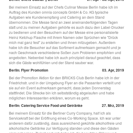
Bei meinem Einsatz auf der Chefs Culinar Messe Berlin habe ich im
Auftrag des Kunden omnia concepts GmbH & Co. KG typische
Aufgaben wie Kundenempfang und Catering an dem Stand
übernommen. Die Messe fand an zwei aneinanderfolgenden Tagen
statt und zu meinen Aufgaben gehörte es auch dazu den Label-Drucker
zu bedienen und den Besuchern auf der Messe eine personalisierte
Heinz Ketchup Flasche mit ihrem Namen oder Sprüchen wie "Drück
mich mal ganz fest" zu erstellen und ihnen mitzugeben. Außerdem
habe ich die Besucher auf das Sortiment aufmerksam gemacht und je
nach Geschmack verschiedene Soßen zum Probieren empfohlen und
angeboten. Nebenbei habe ich auch prinzipiell darauf geachtet, dass
sich die Gäste wohlfühlen und der Stand sauber war.
Berlin: Flyer Promotion
03. Apr, 2019
Bei der Promotion Aktion für den BRICKS Club Berlin habe ich in der
Friedrichstr. und in der Umgebung Flyer an die Passanten verteilt und
sie auf ein Event aufmerksam gemacht, dass jeden Donnerstag
stattfindet. Die Strecke bin ich selbstständig abgelaufen und habe
möglichen Interessenten erklären, worum es geht.
Berlin: Catering Service Food und Getränke
27. Mrz, 2019
Bei meinem Einsatz für die Berliner Curry Company, half ich als
Servicekraft bei der Eröffnung eines Co-Working Space. Ich war unter
anderem dafür zuständig, dass ausreichend gekühlte alkoholfreie und
alkoholische Getränke zur Verfügung standen und diese den Gästen