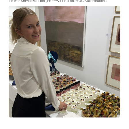
Ich war Servicekraft bei „FREYWILLE x art. MUC Kulturbrunch“.