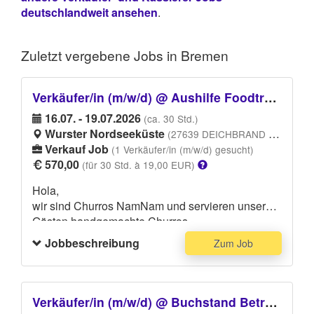
deutschlandweit ansehen
.
Zuletzt vergebene
Jobs in Bremen
Verkäufer/in (m/w/d) @ Aushilfe Foodtruck Deichbrand Festival
16.07. - 19.07.2026
(ca. 30 Std.)
Wurster Nordseeküste
(27639 DEICHBRAND Festival, Otto-Lilienthal-Straße, 27639 Wurster Nordseeküste)
Verkauf Job
(1 Verkäufer/in (m/w/d) gesucht)
570,00
(für 30 Std. à 19,00 EUR)
Hola,
wir sind Churros NamNam und servieren unseren
Gästen handgemachte Churros,
Kaffeespezialitäten und Eis auf dem Deichbrand-
Jobbeschreibung
Zum Job
Festival. Dafür suchen wir engagierte Aushilfen
(m/w/d), bestenfalls mit entsprechenden
Erfahrungen und Know-how über Festivalabläufe.
Verkäufer/in (m/w/d) @ Buchstand Betreuung und Verkauf beim Klavierkonzert
Zu deinen Aufgaben zählen die freundliche