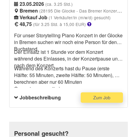
23.05.2026
(ca. 3.25 Std.)
Beratung unserer Gäste, das Kassieren, das
Bremen
(28195 Die Glocke - Das Bremer Konzerthaus, Domsheide 6-8, 28195 Bremen)
ansprechende Anrichten und die Ausgabe der
Verkauf Job
(1 Verkäufer/in (m/w/d) gesucht)
Bestellungen. Außerdem bist du für die
48,75
(für 3.25 Std. à 15,00 EUR)
Zubereitung von Churros-Teig, Eis und
Kaffeegetränken sowie für leichte Putz- und
Für unser Storytelling Piano Konzert in der Glocke
Aufräumarbeiten zuständig und sorgst für einen
in Bremen suchen wir noch eine Person für den
reibungslosen Ablauf.
Buchstand.
Der Einsatz ist 1 Stunde vor dem Konzert
während des Einlasses, in der Konzertpause und
Melde dich gern bei uns, wir freuen uns auf ein
nach dem Konzert.
gutes verlängertes Wochenende mit dir.
Während des Konzerts hast du Pause (erste
Hälfte: 55 Minuten, zweite Hälfte: 50 Minuten), wir
VG Sebastian von Churros NamNam
berechnen aber nur 60 Minuten
Gesamtpausenzeit :-)
Jobbeschreibung
Zum Job
Personal gesucht?