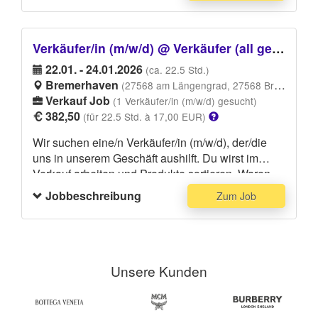
Ende deines Einsatzes.
Verkäufer/in (m/w/d) @ Verkäufer (all genders) - SCHIESSER Bremerhaven
22.01. - 24.01.2026
(ca. 22.5 Std.)
Bremerhaven
(27568 am Längengrad, 27568 Bremerhaven)
Verkauf Job
(1 Verkäufer/in (m/w/d) gesucht)
382,50
(für 22.5 Std. à 17,00 EUR)
Wir suchen eine/n Verkäufer/in (m/w/d), der/die
uns in unserem Geschäft aushilft. Du wirst im
Verkauf arbeiten und Produkte sortieren, Waren
verräumen oder andere anfallende Aufgaben
Jobbeschreibung
Zum Job
übernehmen. Du solltest Erfahrung im
Einzelhandel bzw. optimalerweise im Verkauf
haben. Fließende Englischkenntnisse sind für den
Job ab und an hilfreich, aber keine zwingende
Voraussetzung.
Unsere Kunden