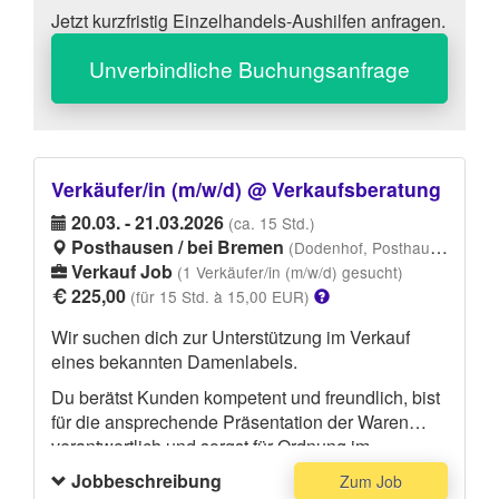
Jetzt kurzfristig Einzelhandels-Aushilfen anfragen.
Unverbindliche Buchungsanfrage
Verkäufer/in (m/w/d) @ Verkaufsberatung
20.03. - 21.03.2026
(ca. 15 Std.)
Posthausen / bei Bremen
(Dodenhof, Posthausen / bei Bremen)
Verkauf Job
(1 Verkäufer/in (m/w/d) gesucht)
225,00
(für 15 Std. à 15,00 EUR)
Wir suchen dich zur Unterstützung im Verkauf
eines bekannten Damenlabels.
Du berätst Kunden kompetent und freundlich, bist
für die ansprechende Präsentation der Waren
verantwortlich und sorgst für Ordnung im
Verkaufsbereich. Zu deinen Aufgaben gehört
Jobbeschreibung
Zum Job
außerdem die Erstellung eines Kurzfeedbacks am