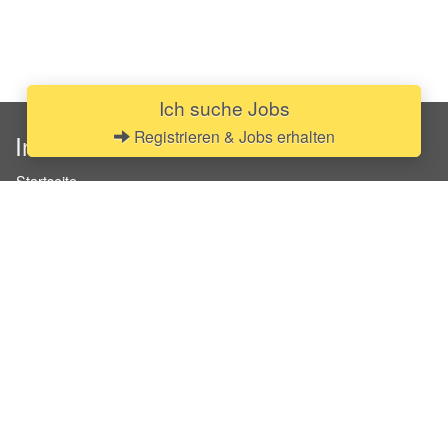
Ich suche Jobs
Registrieren & Jobs erhalten
InStaff
Startseite
Über InStaff
Karriere
Impressum
Login
Messekalender
Arbeitsverträge
Bewerbungsunterlagen
Schulungen
Arbeitsrecht
Arbeitsschutz Unterweisungen