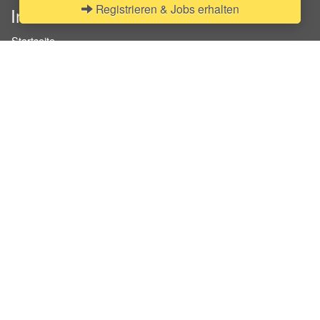
Registrieren & Jobs erhalten
InStaff
Startseite
Über InStaff
Karriere
Impressum
Login
Messekalender
Arbeitsverträge
Bewerbungsunterlagen
Schulungen
Arbeitsrecht
Arbeitsschutz Unterweisungen
Jobratgeber
HR-Ratgeber
AGB für Geschäftskunden
Nutzungsbedingungen