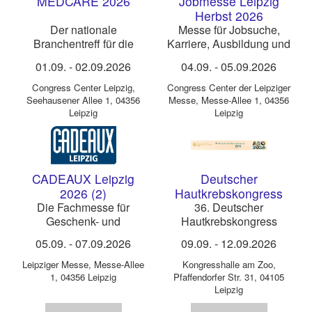
MEDCARE 2026
Jobmesse Leipzig
Herbst 2026
Der nationale
Messe für Jobsuche,
Branchentreff für die
Karriere, Ausbildung und
medizinisch-pflegerische
Existenzgründung
01.09.
-
02.09.2026
04.09.
-
05.09.2026
Versorgung
Congress Center Leipzig
,
Congress Center der Leipziger
Seehausener Allee 1, 04356
Messe
,
Messe-Allee 1, 04356
Leipzig
Leipzig
CADEAUX Leipzig
Deutscher
2026 (2)
Hautkrebskongress
2026
Die Fachmesse für
36. Deutscher
Geschenk- und
Hautkrebskongress
Wohntrends
05.09.
-
07.09.2026
09.09.
-
12.09.2026
Leipziger Messe
,
Messe-Allee
Kongresshalle am Zoo
,
1, 04356 Leipzig
Pfaffendorfer Str. 31, 04105
Leipzig