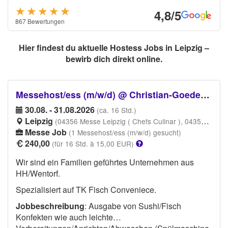
★★★★
★
★
4,8/5
867 Bewertungen
Hier findest du aktuelle Hostess Jobs in Leipzig –
bewirb dich direkt online.
Messehost/ess (m/w/d) @ Christian-Goedeken jr. GmbH - Messe Leipzig
30.08. - 31.08.2026
(ca. 16 Std.)
Leipzig
(04356 Messe Leipzig ( Chefs Culinar ), 04356 Leipzig)
Messe Job
(1 Messehost/ess (m/w/d) gesucht)
240,00
(für 16 Std. à 15,00 EUR)
Wir sind ein Familien geführtes Unternehmen aus
HH/Wentorf.
Spezialisiert auf TK Fisch Conveniece.
Jobbeschreibung
: Ausgabe von Sushi/Fisch
Konfekten wie auch leichte