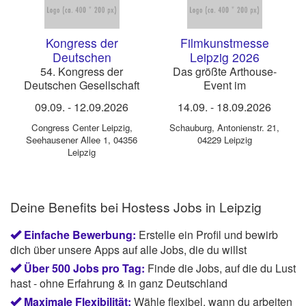
Kongress der
Filmkunstmesse
Deutschen
Leipzig 2026
Gesellschaft für
54. Kongress der
Das größte Arthouse-
Deutschen Gesellschaft
Event im
Rheumatologie
für Rheumatologie
deutschsprachigen
(DGRh) 2026
09.09.
-
12.09.2026
14.09.
-
18.09.2026
(DGRh)
Raum
Congress Center Leipzig
,
Schauburg
,
Antonienstr. 21,
Seehausener Allee 1, 04356
04229 Leipzig
Leipzig
Deine Benefits bei Hostess Jobs in Leipzig
Einfache Bewerbung:
Erstelle ein Profil und bewirb
dich über unsere Apps auf alle Jobs, die du willst
Über 500 Jobs pro Tag:
Finde die Jobs, auf die du Lust
hast - ohne Erfahrung & in ganz Deutschland
Maximale Flexibilität:
Wähle flexibel, wann du arbeiten