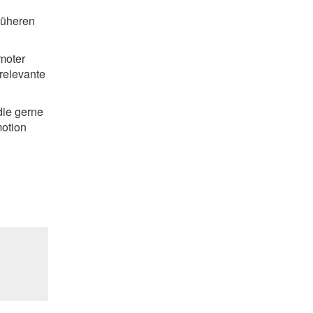
rüheren
moter
relevante
die gerne
motion