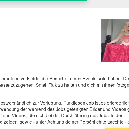
perhelden verkleidet die Besucher eines Events unterhalten. D
 Gäste zuzugehen, Small Talk zu halten und dich mit ihnen fotogr
lbstverständlich zur Verfügung. Für diesen Job ist es erforderlic
rwendung der während des Jobs gefertigten Bilder und Videos g
er und Videos, die dich bei der Durchführung des Jobs, in der
g zeigen, sowie - unter Achtung deiner Persönlichkeitsrechte -
/ Videos in anderen Kontexten oder zu Werbezwecken. Die Bilder 