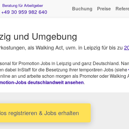
Beratung für Arbeitgeber
Buchung
Preise
Refer
+49 30 959 982 640
ipzig und Umgebung
rkostungen, als Walking Act, uvm. in Leipzig für bis zu
2
rsonal für Promotion Jobs in Leipzig und ganz Deutschland. Na
dabei InStaff für die Besetzung ihrer temporären Jobs (siehe
online an und arbeite schon morgen als Promoter oder Walking A
motion-Jobs deutschlandweit ansehen
.
os registrieren & Jobs erhalten