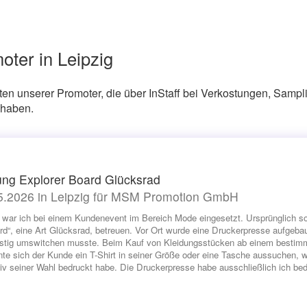
oter in Leipzig
ten unserer Promoter, die über InStaff bei Verkostungen, Sampl
 haben.
ung Explorer Board Glücksrad
5.2026 in Leipzig für MSM Promotion GmbH
n war ich bei einem Kundenevent im Bereich Mode eingesetzt. Ursprünglich sol
rd“, eine Art Glücksrad, betreuen. Vor Ort wurde eine Druckerpresse aufgebau
ristig umswitchen musste. Beim Kauf von Kleidungsstücken ab einem bestim
te sich der Kunde ein T-Shirt in seiner Größe oder eine Tasche aussuchen, 
iv seiner Wahl bedruckt habe. Die Druckerpresse habe ausschließlich ich bed