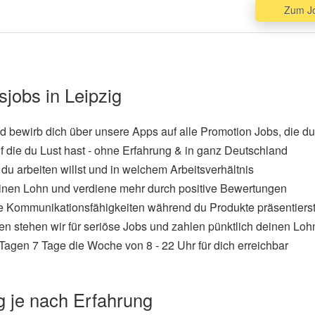
Zum J
ch unbeschränkt in sämtlichen Medien offline (z.B. Printmedien)
sowie in sozialen Netzwerken verwendet werden. Die Bilder / 
geeignet sind, dich in der Öffentlichkeit herabzuwürdigen oder
der Bilder / Videos nicht genannt und du hast keinen Anspruch
entlichung der Bilder wird mit dem von InStaff erhaltenen Loh
r geforderten Betrag für die Einräumung der Nutzungsrechte in
sjobs in Leipzig
und bewirb dich über unsere Apps auf alle Promotion Jobs, die du 
f die du Lust hast - ohne Erfahrung & in ganz Deutschland
du arbeiten willst und in welchem Arbeitsverhältnis
inen Lohn und verdiene mehr durch positive Bewertungen
e Kommunikationsfähigkeiten während du Produkte präsentiers
en stehen wir für seriöse Jobs und zahlen pünktlich deinen Loh
Tagen 7 Tage die Woche von 8 - 22 Uhr für dich erreichbar
ig je nach Erfahrung