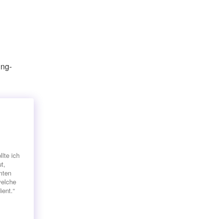
ing-
lte ich
t,
mten
welche
ient.“