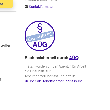
ob
 und
Kontaktformular
Videos
 zu
 auf
n
 deinen
willst
Rechtssicherheit durch
AÜG
:
InStaff wurde von der Agentur für Arbeit
die Erlaubnis zur
t
Arbeitnehmerüberlassung erteilt:
n
über die Arbeitnehmerüberlassung