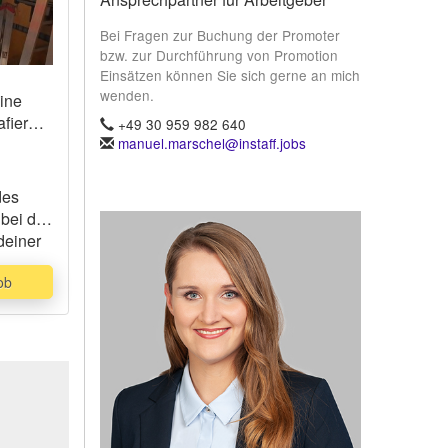
Bei Fragen zur Buchung der Promoter
bzw. zur Durchführung von Promotion
Einsätzen können Sie sich gerne an mich
wenden.
eine
afieren
+49 30 959 982 640
manuel.marschel@instaff.jobs
des
 bei der
deiner
zu
ob
ien
rwendet
hkeit
d du
von
 der