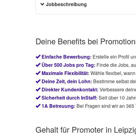
Jobbeschreibung
Videos können zeitlich, räumlich und sachli
online (z.B. auf der Homepage des Kunden) 
dürfen nicht zu Zwecken genutzt werden, die 
beleidigen. Dein Name wird bei Verwendung 
Namensnennung. Die Vergütung für die Veröff
abgegolten. Bitte berechne daher den von di
Deine Benefits bei Promotion
Stundenlohn mit ein.
Einfache Bewerbung:
Erstelle ein Profil 
Über 500 Jobs pro Tag:
Finde die Jobs, au
Maximale Flexibilität:
Wähle flexibel, wann 
Deine Zeit, dein Lohn:
Bestimme selbst de
Direkter Kundenkontakt:
Verbessere dein
Sicherheit durch InStaff:
Seit über 10 Jahr
1A Betreuung:
Bei Fragen sind wir an 365 
Gehalt für Promoter in Leipz