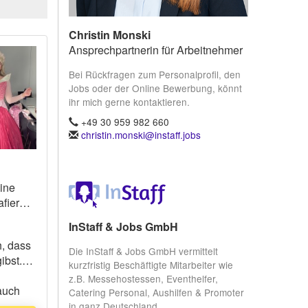
Christin Monski
Ansprechpartnerin für Arbeitnehmer
Bei Rückfragen zum Personalprofil, den
Jobs oder der Online Bewerbung, könnt
ihr mich gerne kontaktieren.
+49 30 959 982 660
christin.monski@instaff.jobs
eine
afieren
InStaff & Jobs GmbH
h, dass
Die InStaff & Jobs GmbH vermittelt
ibst.
kurzfristig Beschäftigte Mitarbeiter wie
z.B. Messehostessen, Eventhelfer,
 auch
Catering Personal, Aushilfen & Promoter
/
in ganz Deutschland.