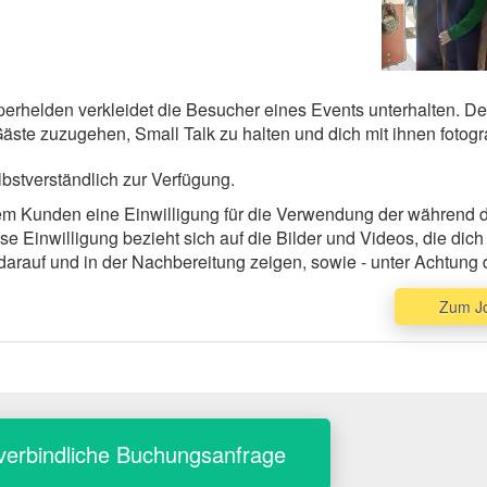
perhelden verkleidet die Besucher eines Events unterhalten. D
 Gäste zuzugehen, Small Talk zu halten und dich mit ihnen fotogr
elbstverständlich zur Verfügung.
 dem Kunden eine Einwilligung für die Verwendung der während 
se Einwilligung bezieht sich auf die Bilder und Videos, die dich
darauf und in der Nachbereitung zeigen, sowie - unter Achtung 
itete Version dieser Bilder / Videos in anderen Kontexten oder 
Zum J
eitlich, räumlich und sachlich unbeschränkt in sämtlichen Med
. auf der Homepage des Kunden) sowie in sozialen Netzwerken ve
Zwecken genutzt werden, die geeignet sind, dich in der Öffentlic
ame wird bei Verwendung der Bilder / Videos nicht genannt un
e Vergütung für die Veröffentlichung der Bilder wird mit dem 
erechne daher den von dir geforderten Betrag für die Einräumung
verbindliche Buchungsanfrage
in.