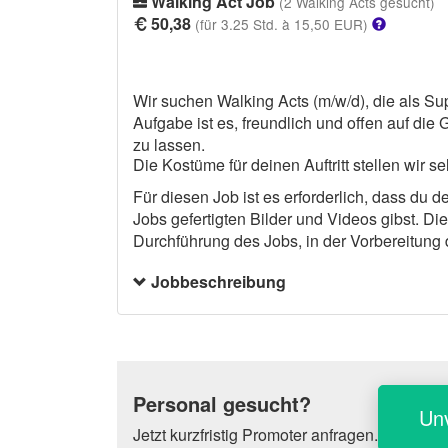
Walking Act Job
(2 Walking Acts gesucht)
50,38
(für 3.25 Std. à 15,50 EUR)
Wir suchen Walking Acts (m/w/d), die als Su
Aufgabe ist es, freundlich und offen auf die
zu lassen.
Die Kostüme für deinen Auftritt stellen wir s
Für diesen Job ist es erforderlich, dass du
Jobs gefertigten Bilder und Videos gibst. Die
Durchführung des Jobs, in der Vorbereitung 
Persönlichkeitsrechte - auch auf eine bearbe
Jobbeschreibung
Werbezwecken. Die Bilder / Videos können z
offline (z.B. Printmedien) und online (z.B
werden. Die Bilder / Videos dürfen nicht zu 
herabzuwürdigen oder zu beleidigen. Dein N
hast keinen Anspruch auf Namensnennung. Di
InStaff erhaltenen Lohn abgegolten. Bitte b
Personal gesucht?
Un
Nutzungsrechte in deinen Stundenlohn mit e
Jetzt kurzfristig Promoter anfragen.