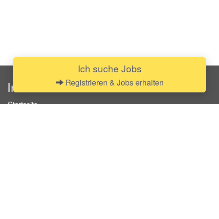
Ich suche Jobs
Registrieren & Jobs erhalten
InStaff
Startseite
Über InStaff
Karriere
Impressum
Login
Messekalender
Arbeitsverträge
Bewerbungsunterlagen
Schulungen
Arbeitsrecht