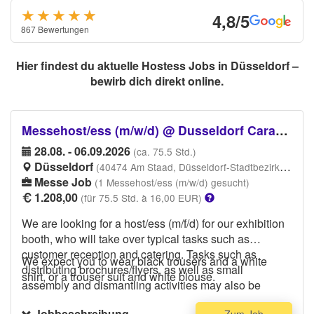
★★★★
★
★
4,8/5
867 Bewertungen
Hier findest du aktuelle Hostess Jobs in Düsseldorf –
bewirb dich direkt online.
Messehost/ess (m/w/d) @ Dusseldorf Caravan Salon
28.08. - 06.09.2026
(ca. 75.5 Std.)
Düsseldorf
(40474 Am Staad, Düsseldorf-Stadtbezirk 5, 40474 Düsseldorf)
Messe Job
(1 Messehost/ess (m/w/d) gesucht)
1.208,00
(für 75.5 Std. à 16,00 EUR)
We are looking for a host/ess (m/f/d) for our exhibition
booth, who will take over typical tasks such as
customer reception and catering. Tasks such as
We expect you to wear black trousers and a white
distributing brochures/flyers, as well as small
shirt, or a trouser suit and white blouse.
assembly and dismantling activities may also be
required. As you will also be conducting occasional
Jobbeschreibung