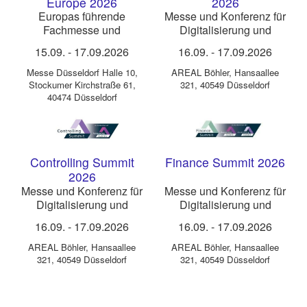
Europe 2026
2026
Europas führende
Messe und Konferenz für
Fachmesse und
Digitalisierung und
Konferenz für
Innovation im Accounting
15.09.
-
17.09.2026
16.09.
-
17.09.2026
Schmierstoffe
Messe Düsseldorf Halle 10
,
AREAL Böhler
,
Hansaallee
Stockumer Kirchstraße 61,
321, 40549 Düsseldorf
40474 Düsseldorf
Controlling Summit
Finance Summit 2026
2026
Messe und Konferenz für
Messe und Konferenz für
Digitalisierung und
Digitalisierung und
Innovation im Controlling
Innovation in der
16.09.
-
17.09.2026
16.09.
-
17.09.2026
Finanzabteilung
AREAL Böhler
,
Hansaallee
AREAL Böhler
,
Hansaallee
321, 40549 Düsseldorf
321, 40549 Düsseldorf