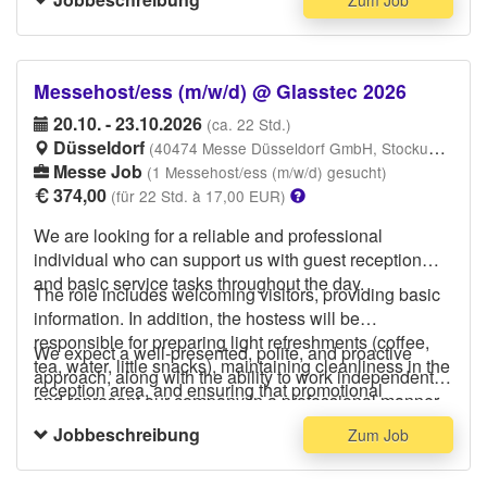
Zum Job
customer meetings, fluent German and English is a
must and additional language skills are an advantage.
Messehost/ess (m/w/d) @ Glasstec 2026
20.10. - 23.10.2026
(ca. 22 Std.)
Düsseldorf
(40474 Messe Düsseldorf GmbH, Stockumer Kirchstraße, Düsseldorf-Stadtbezirk 5)
Messe Job
(1 Messehost/ess (m/w/d) gesucht)
374,00
(für 22 Std. à 17,00 EUR)
We are looking for a reliable and professional
individual who can support us with guest reception
and basic service tasks throughout the day.
The role includes welcoming visitors, providing basic
information. In addition, the hostess will be
responsible for preparing light refreshments (coffee,
We expect a well‑presented, polite, and proactive
tea, water, little snacks), maintaining cleanliness in the
approach, along with the ability to work independently
reception area, and ensuring that promotional
and represent our company in a professional manner.
materials such as brochures and small giveaways are
A clean and elegant dress code is requested.
Jobbeschreibung
Zum Job
continuously available. A basic level of English
communication is required.