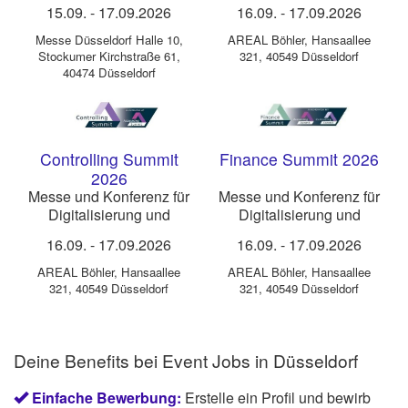
Konferenz für
Innovation im Accounting
15.09.
-
17.09.2026
16.09.
-
17.09.2026
Schmierstoffe
Messe Düsseldorf Halle 10
,
AREAL Böhler
,
Hansaallee
Stockumer Kirchstraße 61,
321, 40549 Düsseldorf
40474 Düsseldorf
Controlling Summit
Finance Summit 2026
2026
Messe und Konferenz für
Messe und Konferenz für
Digitalisierung und
Digitalisierung und
Innovation im Controlling
Innovation in der
16.09.
-
17.09.2026
16.09.
-
17.09.2026
Finanzabteilung
AREAL Böhler
,
Hansaallee
AREAL Böhler
,
Hansaallee
321, 40549 Düsseldorf
321, 40549 Düsseldorf
Deine Benefits bei Event Jobs in Düsseldorf
Einfache Bewerbung:
Erstelle ein Profil und bewirb