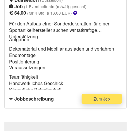
(Düsseldorf)
Job
(1 Eventhelfer/in (m/w/d) gesucht)
64,00
(für 4 Std. à 16,00 EUR)
Für den Aufbau einer Sonderdekoration für einen
Sportartikelhersteller suchen wir tatkräftige
Unterstützung.
Aufgaben:
Dekomaterial und Mobiliar ausladen und verfahren
Endmontage
Positionierung
Voraussetzungen:
Teamfähigkeit
Handwerkliches Geschick
Körperliche Belastbarkeit
Selbstständiges Arbeiten
Jobbeschreibung
Zum Job
Sicherheitsschuhe