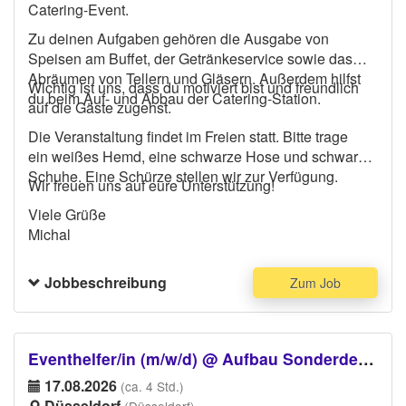
Catering-Event.
Zu deinen Aufgaben gehören die Ausgabe von
Speisen am Buffet, der Getränkeservice sowie das
Abräumen von Tellern und Gläsern. Außerdem hilfst
Wichtig ist uns, dass du motiviert bist und freundlich
du beim Auf- und Abbau der Catering-Station.
auf die Gäste zugehst.
Die Veranstaltung findet im Freien statt. Bitte trage
ein weißes Hemd, eine schwarze Hose und schwarze
Schuhe. Eine Schürze stellen wir zur Verfügung.
Wir freuen uns auf eure Unterstützung!
Viele Grüße
Michal
Jobbeschreibung
Zum Job
Eventhelfer/in (m/w/d) @ Aufbau Sonderdekoration
17.08.2026
(ca. 4 Std.)
Düsseldorf