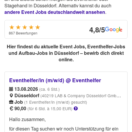
Stagehand in Düsseldorf. Alternativ kannst du auch
andere Event Jobs deutschlandweit ansehen
.
★★★★
★
★
4,8/5
867 Bewertungen
Hier findest du aktuelle Event Jobs, Eventhelfer-Jobs
und Aufbau-Jobs in Düsseldorf – bewirb dich direkt
online.
Eventhelfer/in (m/w/d) @ Eventhelfer
13.08.2026
(ca. 6 Std.)
Düsseldorf
(40219 LAB & Company Düsseldorf GmbH, Hammer Straße 19, 40219 Düsseldorf-Stadtbezirk 3)
Job
(1 Eventhelfer/in (m/w/d) gesucht)
90,00
(für 6 Std. à 15,00 EUR)
Hallo zusammen,
für diesen Tag suchen wir noch Unterstützung für ein