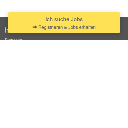
Ich suche Jobs
Registrieren & Jobs erhalten
InStaff
Startseite
Über InStaff
Karriere
Impressum
Login
Messekalender
Arbeitsverträge
Bewerbungsunterlagen
Schulungen
Arbeitsrecht
Arbeitsschutz Unterweisungen
Jobratgeber