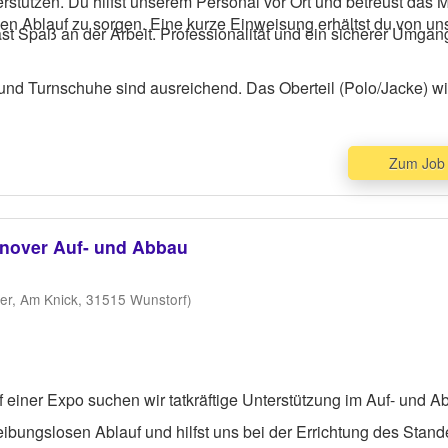
stützen. Du hilfst unserem Personal vor Ort und betreust das 
n Ablauf zu sorgen. Eine kurze Einweisung erhältst du von un
st Spaß an der Arbeit. Professionalität und ein sicherer Umgan
 und Turnschuhe sind ausreichend. Das Oberteil (Polo/Jacke) wi
Zum Job
annover Auf- und Abbau
r, Am Knick, 31515 Wunstorf)
f einer Expo suchen wir tatkräftige Unterstützung im Auf- und 
reibungslosen Ablauf und hilfst uns bei der Errichtung des Stand