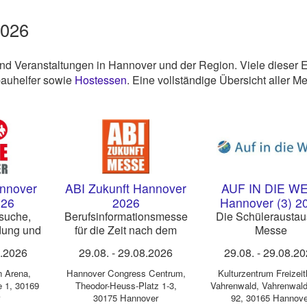
2026
und Veranstaltungen in Hannover und der Region. Viele dieser 
fbauhelfer sowie
Hostessen
. Eine vollständige Übersicht aller M
nnover
ABI Zukunft Hannover
AUF IN DIE W
026
2026
Hannover (3) 2
suche,
Berufsinforma­tionsmesse
Die Schüleraustau
ldung und
für die Zeit nach dem
Messe
ndung
Abitur
8.2026
29.08.
-
29.08.2026
29.08.
-
29.08.2
n Arena
,
Hannover Congress Centrum
,
Kulturzentrum Freizei
e 1, 30169
Theodor-Heuss-Platz 1-3,
Vahrenwald
,
Vahrenwald
30175 Hannover
92, 30165 Hannove