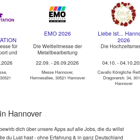
EMO 2026
Liebe ist... Hann
ATION
2026
esse für
Die Weltleitmesse der
Die Hochzeitsme
port und
Metallbearbeitung
9.2026
22.09.
-
26.09.2026
04.10.
-
04.10.2
sse
,
Messe Hannover
,
Cavallo Königliche Reit
 30521
Hermesallee, 30521 Hannover
Dragonerstr. 34, 30
Hannover
 in Hannover
 bewirb dich über unsere Apps auf alle Jobs, die du willst
die du Lust hast - ohne Erfahrung & in ganz Deutschland