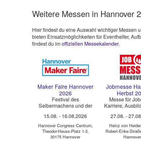
Weitere Messen in Hannover 
Hier findest du eine Auswahl wichtiger Messen 
bieten Einsatzmöglichkeiten für Eventhelfer, Au
findest du im
offiziellen Messekalender
.
Maker Faire Hannover
Jobmesse Ha
2026
Herbst 2
Festival des
Messe für Job
Selbermachens und der
Karriere, Ausbi
Kreativität
Existenzgrü
15.08.
-
16.08.2026
27.08.
-
27.0
Hannover Congress Centrum
,
Heinz von Heide
Theodor-Heuss-Platz 1-3,
Robert-Enke-Straß
30175 Hannover
Hannover