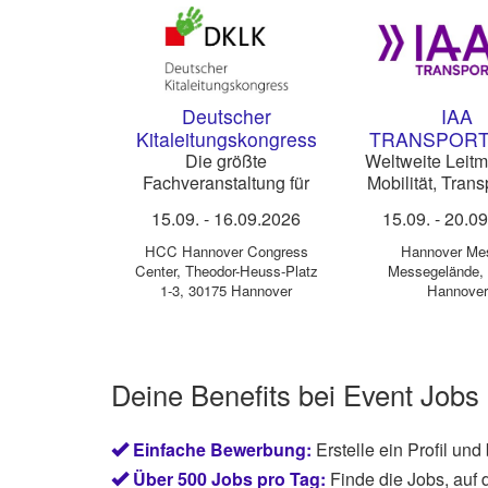
Deutscher
IAA
Kitaleitungskongress
TRANSPORT
(DKLK) Hannover
2026
Die größte
Weltweite Leitm
Fachveranstaltung für
Mobilität, Trans
2026
Kitaleitungen,
Logistik
15.09.
-
16.09.2026
15.09.
-
20.0
Fachberatungen und
Trägervertretungen im
HCC Hannover Congress
Hannover Me
deutschsprachigen
Center
,
Theodor-Heuss-Platz
Messegelände,
Raum
1-3, 30175 Hannover
Hannover
Deine Benefits bei Event Jobs
Einfache Bewerbung:
Erstelle ein Profil und
Über 500 Jobs pro Tag:
Finde die Jobs, auf 