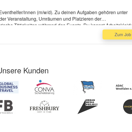
 Eventhelfer/innen (m/w/d). Zu deinen Aufgaben gehören unter
der Veranstaltung, Umräumen und Platzieren der
rische Tätigkeiten während des Events. Du kannst Arbeitskleid
d ein T-Shirt, bei der Arbeit tragen und solltest körperlich fit /
Zum Job
Unsere Kunden