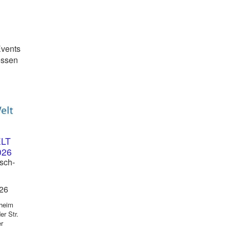
Events
essen
ELT
026
sch-
026
theim
er Str.
r