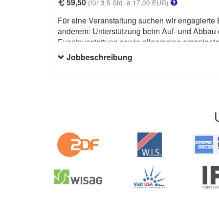
59,50
(für 3.5 Std. à 17,00 EUR)
Für eine Veranstaltung suchen wir engagierte
anderem: Unterstützung beim Auf- und Abbau 
Eventausstattung,sowie allgemeine organisato
oder legere Kleidung, zum Beispiel eine Jeans un
Jobbeschreibung
belastbar sein.