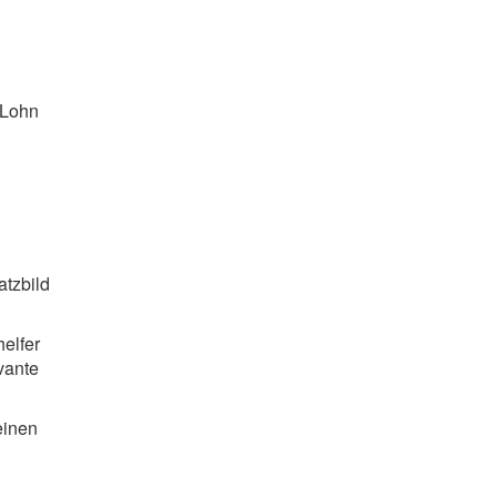
 Lohn
atzbild
elfer
vante
einen