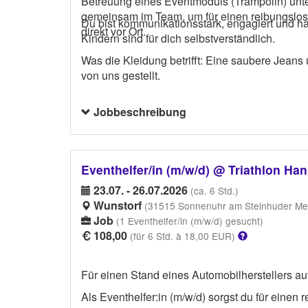
Betreuung eines Eventmoduls (Trampolin) unter
gemeinsam im Team, um für einen reibungslose
Du bist kommunikationsstark, engagiert und ha
direkt vor Ort.
Kindern sind für dich selbstverständlich.
Was die Kleidung betrifft: Eine saubere Jeans
von uns gestellt.
Jobbeschreibung
Eventhelfer/in (m/w/d) @ Triathlon H
23.07. - 26.07.2026
(ca. 6 Std.)
Wunstorf
(31515 Sonnenuhr am Steinhuder Mee
Job
(1 Eventhelfer/in (m/w/d) gesucht)
108,00
(für 6 Std. à 18,00 EUR)
Für einen Stand eines Automobilherstellers au
Als Eventhelfer:in (m/w/d) sorgst du für einen 