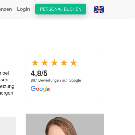
enzen
Login
PERSONAL BUCHEN
★★★★
★
★
4,8/5
e bei
ssen
867 Bewertungen auf Google
setzung
 morgen