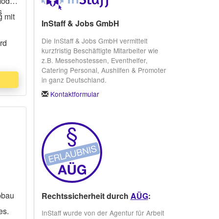
Modul
s
g mit
InStaff & Jobs GmbH
Die InStaff & Jobs GmbH vermittelt
rd
kurzfristig Beschäftigte Mitarbeiter wie
z.B. Messehostessen, Eventhelfer,
Catering Personal, Aushilfen & Promoter
in ganz Deutschland.
Kontaktformular
Abbau
Rechtssicherheit durch
AÜG
:
es.
InStaff wurde von der Agentur für Arbeit