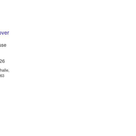
over
sse
026
halle
,
163