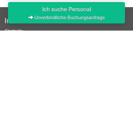
Ich suche Personal
Unverbindliche Buchungsanfrage
InStaff
Startseite
Über InStaff
Karriere
Impressum
Login
Messekalender
Arbeitsverträge
Bewerbungsunterlagen
Schulungen
Arbeitsrecht
Arbeitsschutz Unterweisungen
Jobratgeber
HR-Ratgeber