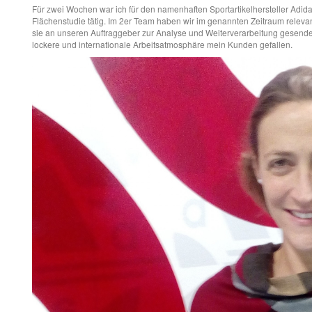
Für zwei Wochen war ich für den namenhaften Sportartikelhersteller Ad
Flächenstudie tätig. Im 2er Team haben wir im genannten Zeitraum relev
sie an unseren Auftraggeber zur Analyse und Weiterverarbeitung gesende
lockere und internationale Arbeitsatmosphäre mein Kunden gefallen.