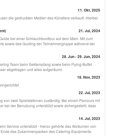
11. Okt, 2025
sen die gedruckten Medien des Künstlers verkauft. Hierbei
ent)
21. Jul, 2024
o-Guide bei einer Schlauchboottour auf dem Main. Mit zum
nts sowie das Guiding der Teilnehmergruppe während der
28. Jun - 29. Jun, 2024
tering-Team beim Sektempfang sowie beim Flying-Buffet
ser abgetragen und alles aufgeräumt.
18. Nov, 2023
ingerichtet.
22. Jul, 2023
ng von zwei Spielstationen zuständig. Bei einem Parcours mit
 bei der Benutzung unterstützt sowie sichergestellt, dass
14. Jul, 2023
im Service unterstützt - hierzu gehörte das Abräumen von
am Ende das Zusammenpacken des Catering-Equipments.