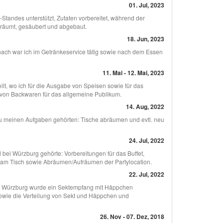
01. Jul, 2023
Standes unterstützt, Zutaten vorbereitet, während der
rräumt, gesäubert und abgebaut.
18. Jun, 2023
nach war ich im Getränkeservice tätig sowie nach dem Essen
11. Mai - 12. Mai, 2023
eilt, wo ich für die Ausgabe von Speisen sowie für das
von Backwaren für das allgemeine Publikum.
14. Aug, 2022
 Zu meinen Aufgaben gehörten: Tische abräumen und evtl. neu
24. Jul, 2022
bei Würzburg gehörte: Vorbereitungen für das Buffet,
 am Tisch sowie Abräumen/Aufräumen der Partylocation.
22. Jul, 2022
in Würzburg wurde ein Sektempfang mit Häppchen
sowie die Verteilung von Sekt und Häppchen und
26. Nov - 07. Dez, 2018