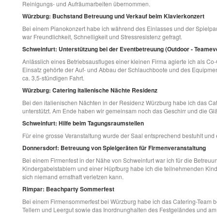
Reinigungs- und Aufräumarbeiten übernommen.
Würzburg: Buchstand Betreuung und Verkauf beim Klavierkonzert
Bei einem Pianokonzert habe ich während des Einlasses und der Spielpau
war Freundlichkeit, Schnelligkeit und Stressresistenz gefragt.
Schweinfurt: Unterstützung bei der Eventbetreuung (Outdoor - Teamev
Anlässlich eines Betriebsausfluges einer kleinen Firma agierte ich als C
Einsatz gehörte der Auf- und Abbau der Schlauchboote und des Equipme
ca. 3,5-stündigen Fahrt.
Würzburg: Catering italienische Nächte Residenz
Bei den italienischen Nächten in der Residenz Würzburg habe ich das Ca
unterstützt. Am Ende haben wir gemeinsam noch das Geschirr und die Glä
Schweinfurt: Hilfe beim Tagungsraumstellen
Für eine grosse Veranstaltung wurde der Saal entsprechend bestuhlt und e
Donnersdorf: Betreuung von Spielgeräten für Firmenveranstaltung
Bei einem Firmenfest in der Nähe von Schweinfurt war ich für die Betreuu
Kindergabelstablern und einer Hüpfburg habe ich die teilnehmenden Kinder
sich niemand ernsthaft verletzen kann.
Rimpar: Beachparty Sommerfest
Bei einem Firmensommerfest bei Würzburg habe ich das Catering-Team be
Tellern und Leergut sowie das Inordnunghalten des Festgeländes und 