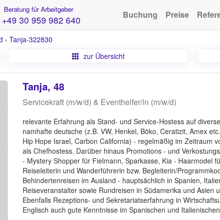
Beratung für Arbeitgeber
Buchung
Preise
Refer
+49 30 959 982 640
d
›
Tanja-322830
zur Übersicht
Tanja, 48
Servicekraft (m/w/d) & Eventhelfer/in (m/w/d)
relevante Erfahrung als Stand- und Service-Hostess auf divers
namhafte deutsche (z.B. VW, Henkel, Böko, Ceratizit, Amex et
Hip Hope Israel, Carbon California) - regelmäßig im Zeitraum 
als Chefhostess. Darüber hinaus Promotions - und Verkostungs
- Mystery Shopper für Fielmann, Sparkasse, Kia - Haarmodel für
Reiseleiterin und Wanderführerin bzw. Begleiterin/Programmkoor
Behindertenreisen im Ausland - hauptsächlich in Spanien, Itali
Reiseveranstalter sowie Rundreisen in Südamerika und Asien un
Ebenfalls Rezeptions- und Sekretariatserfahrung in Wirtschaf
Englisch auch gute Kenntnisse im Spanischen und Italienischen