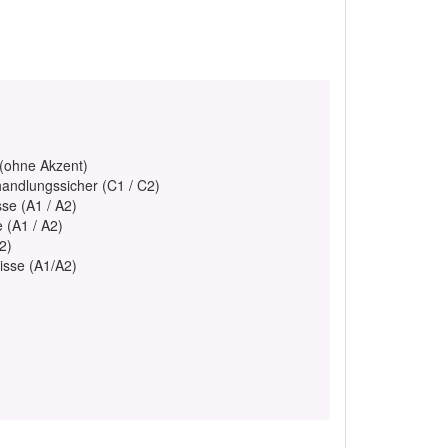
 (ohne Akzent)
handlungssicher (C1 / C2)
se (A1 / A2)
e (A1 / A2)
2)
isse (A1/A2)