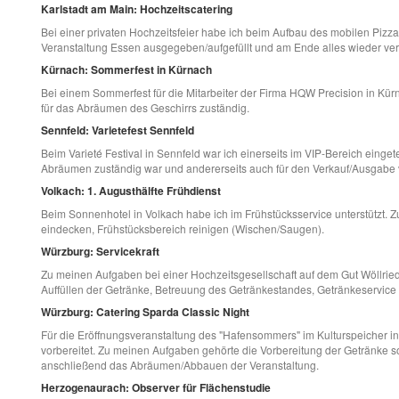
Karlstadt am Main: Hochzeitscatering
Bei einer privaten Hochzeitsfeier habe ich beim Aufbau des mobilen Pizza-
Veranstaltung Essen ausgegeben/aufgefüllt und am Ende alles wieder ve
Kürnach: Sommerfest in Kürnach
Bei einem Sommerfest für die Mitarbeiter der Firma HQW Precision in Kür
für das Abräumen des Geschirrs zuständig.
Sennfeld: Varietefest Sennfeld
Beim Varieté Festival in Sennfeld war ich einerseits im VIP-Bereich einget
Abräumen zuständig war und andererseits auch für den Verkauf/Ausgabe 
Volkach: 1. Augusthälfte Frühdienst
Beim Sonnenhotel in Volkach habe ich im Frühstücksservice unterstützt.
eindecken, Frühstücksbereich reinigen (Wischen/Saugen).
Würzburg: Servicekraft
Zu meinen Aufgaben bei einer Hochzeitsgesellschaft auf dem Gut Wöllried 
Auffüllen der Getränke, Betreuung des Getränkestandes, Getränkeservice
Würzburg: Catering Sparda Classic Night
Für die Eröffnungsveranstaltung des "Hafensommers" im Kulturspeicher 
vorbereitet. Zu meinen Aufgaben gehörte die Vorbereitung der Getränke 
anschließend das Abräumen/Abbauen der Veranstaltung.
Herzogenaurach: Observer für Flächenstudie