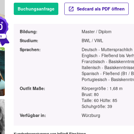
Buchungsanfrage
Sedcard als PDF öffnen
+
0
Bildung:
Master / Diplom
Studium:
BWL / VWL
Sprachen:
Deutsch - Muttersprachlich
Englisch - Fließend bis Ver
Französisch - Basiskenntnis
Italienisch - Basiskenntniss
Spanisch - Fließend (B1 / B
Portugiesisch - Basiskenntn
Outfit Maße:
Körpergröße : 1,68 m
Brust: 80
Taille: 60 Hüfte: 85
Schuhgröße: 39
Verfügbar in:
Würzburg
Kundenbewertungen von InStaff Einsätzen