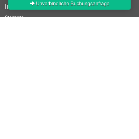
Unverbindliche Buchungsanfrage
InStaff
Startseite
Über InStaff
Karriere
Impressum
Login
Messekalender
Arbeitsverträge
Bewerbungsunterlagen
Schulungen
Arbeitsrecht
Arbeitsschutz Unterweisungen
Jobratgeber
HR-Ratgeber
AGB für Geschäftskunden
Nutzungsbedingungen