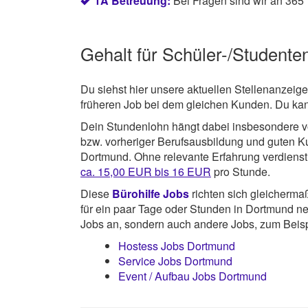
1A Betreuung:
Bei Fragen sind wir an 365 
Gehalt für Schüler-/Studente
Du siehst hier unsere aktuellen Stellenanzeig
früheren Job bei dem gleichen Kunden. Du kan
Dein Stundenlohn hängt dabei insbesondere von
bzw. vorheriger Berufsausbildung und guten 
Dortmund. Ohne relevante Erfahrung verdienst 
ca. 15,00 EUR bis 16 EUR
pro Stunde.
Diese
Bürohilfe Jobs
richten sich gleicherma
für ein paar Tage oder Stunden in Dortmund neb
Jobs an, sondern auch andere Jobs, zum Beisp
Hostess Jobs Dortmund
Service Jobs Dortmund
Event / Aufbau Jobs Dortmund