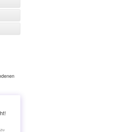
iedenen
ht!
azu