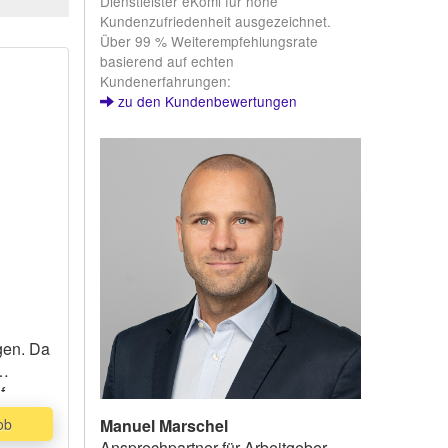
Dienstleister eKomi für hohe
Kundenzufriedenheit ausgezeichnet.
Über 99 % Weiterempfehlungsrate
basierend auf echten
Kundenerfahrungen:
zu den Kundenbewertungen
d
gen. Da
f
ob
Manuel Marschel
Ansprechpartner für Arbeitgeber