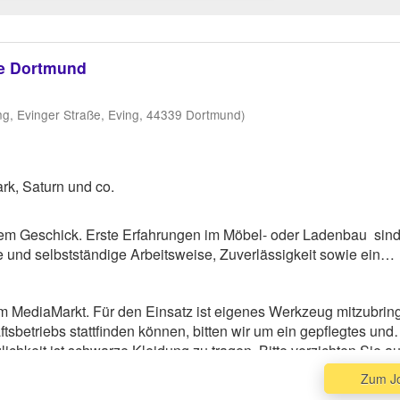
ge Dortmund
g, Evinger Straße, Eving, 44339 Dortmund)
rk, Saturn und co.
em Geschick. Erste Erfahrungen im Möbel- oder Ladenbau sin
e und selbstständige Arbeitsweise, Zuverlässigkeit sowie ein
m MediaMarkt. Für den Einsatz ist eigenes Werkzeug mitzubrin
sbetriebs stattfinden können, bitten wir um ein gepflegtes und
chkeit ist schwarze Kleidung zu tragen. Bitte verzichten Sie au
leidung. Sicherheitsschuhe sind, sofern vorhanden, ebenfalls
Zum J