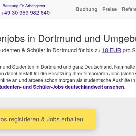
Beratung für Arbeitgeber
Buchung
Preise
Refer
+49 30 959 982 640
tenjobs in Dortmund und Umge
Studenten & Schüler in Dortmund für bis zu
18 EUR
pro S
ler und Studenten in Dortmund und ganz Deutschland. Namhafte
dabei InStaff für die Besetzung ihrer temporären Jobs (siehe
online an und arbeite schon morgen als studentische Aushilfe in
tudenten- und Schüler-Jobs deutschlandweit ansehen
.
os registrieren & Jobs erhalten