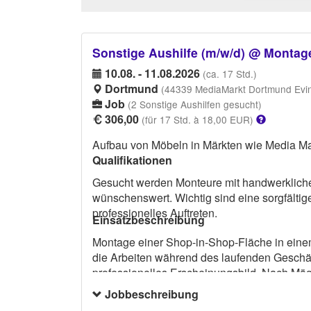
Sonstige Aushilfe (m/w/d) @ Monta
10.08. - 11.08.2026
(ca. 17 Std.)
Dortmund
(44339 MediaMarkt Dortmund Evin
Job
(2 Sonstige Aushilfen gesucht)
306,00
(für 17 Std. à 18,00 EUR)
Aufbau von Möbeln in Märkten wie Media Ma
Qualifikationen
Gesucht werden Monteure mit handwerklich
wünschenswert. Wichtig sind eine sorgfältig
professionelles Auftreten.
Einsatzbeschreibung
Montage einer Shop-in-Shop-Fläche in eine
die Arbeiten während des laufenden Geschäft
professionelles Erscheinungsbild. Nach Mögli
auffällige oder große Markenlogos auf der K
Jobbeschreibung
mitzubringen.