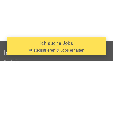
Ich suche Jobs
Registrieren & Jobs erhalten
InStaff
Startseite
Über InStaff
Karriere
Impressum
Login
Messekalender
Arbeitsverträge
Bewerbungsunterlagen