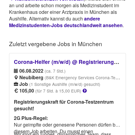
an und arbeite schon morgen als Medizinstudent im
Krankenhaus oder einer Arztpraxis in München als
Aushilfe. Alternativ kannst du auch
andere
Medizinstudenten-Jobs deutschlandweit ansehen
.
Zuletzt vergebene
Jobs in München
Corona-Helfer (m/w/d) @ Registrierungsmitarbeiter für Corona-Testzentrum
06.08.2022
(ca. 7 Std.)
Neubiberg
(B&K Emergency Services Corona-Testzentrum, Hohenbrunner Str. 23, 85579 Neubiberg)
Job
(1 Sonstige Aushilfe (m/w/d) gesucht)
105,00
(für 7 Std. à 15,00 EUR)
Registrierungskraft für Corona-Testzentrum
gesucht!
2G Plus-Regel:
Nur geimpfte oder genesene Personen dürfen bei
diesem Job arbeiten. Du musst einen
Wir sind ein junges, dynamisches Team, dass