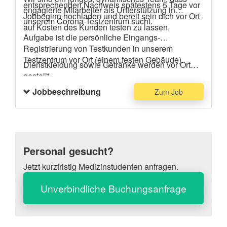
entsprechenden Nachweis spätestens 5 Tage vor
engagierte Mitarbeiter als Unterstützung in
Jobbeginn hochladen und bereit sein dich vor Ort
unserem Corona-Testzentrum sucht.
auf Kosten des Kunden testen zu lassen.
Aufgabe ist die persönliche Eingangs-
Registrierung von Testkunden in unserem
Testzentrum vor Ort (einem festen Gebäude).
Dienstkleidung sowie Getränke werden vor Ort
gestellt.
Gewünscht sind Vorkenntnisse im Bereich der
Jobbeschreibung
Zum Job
Corona-Testregistrierung.
Wir freuen uns über Ihre Bewerbung und Ihr
Mitwirken!
Vielen Dank!
Personal gesucht?
Jetzt kurzfristig Medizinstudenten anfragen.
Unverbindliche Buchungsanfrage