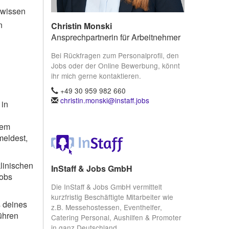
hwissen
n
Christin Monski
Ansprechpartnerin für Arbeitnehmer
Bei Rückfragen zum Personalprofil, den
Jobs oder der Online Bewerbung, könnt
ihr mich gerne kontaktieren.
+49 30 959 982 660
christin.monski@instaff.jobs
 in
nem
meldest,
linischen
InStaff & Jobs GmbH
Jobs
Die InStaff & Jobs GmbH vermittelt
kurzfristig Beschäftigte Mitarbeiter wie
s deines
z.B. Messehostessen, Eventhelfer,
ühren
Catering Personal, Aushilfen & Promoter
in ganz Deutschland.