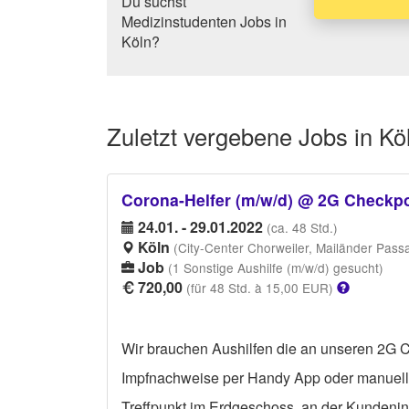
Du suchst
Medizinstudenten Jobs in
Köln?
Zuletzt vergebene
Jobs in Kö
Corona-Helfer (m/w/d) @ 2G Checkpo
24.01. - 29.01.2022
(ca. 48 Std.)
Köln
(City-Center Chorweiler, Mailänder Pass
Job
(1 Sonstige Aushilfe (m/w/d) gesucht)
720,00
(für 48 Std. à 15,00 EUR)
Wir brauchen Aushilfen die an unseren 2G 
Impfnachweise per Handy App oder manuell 
Treffpunkt im Erdgeschoss, an der Kundenin