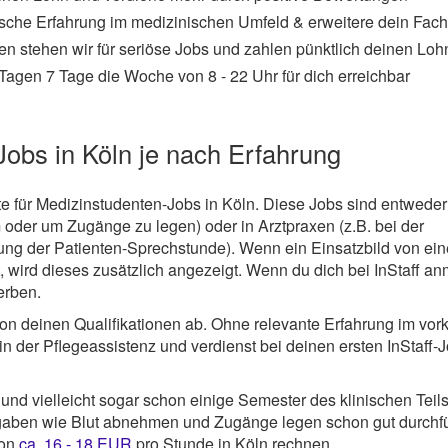
sche Erfahrung im medizinischen Umfeld & erweitere dein Fac
en stehen wir für seriöse Jobs und zahlen pünktlich deinen Loh
Tagen 7 Tage die Woche von 8 - 22 Uhr für dich erreichbar
Jobs in Köln je nach Erfahrung
te für Medizinstudenten-Jobs in Köln. Diese Jobs sind entweder
 oder um Zugänge zu legen) oder in Arztpraxen (z.B. bei der
ng der Patienten-Sprechstunde). Wenn ein Einsatzbild von ei
 wird dieses zusätzlich angezeigt. Wenn du dich bei InStaff an
erben.
n deinen Qualifikationen ab. Ohne relevante Erfahrung im vork
 in der Pflegeassistenz und verdienst bei deinen ersten InStaff-
nd vielleicht sogar schon einige Semester des klinischen Teil
Aufgaben wie Blut abnehmen und Zugänge legen schon gut durchf
von
ca. 16 - 18 EUR
pro Stunde in Köln rechnen.