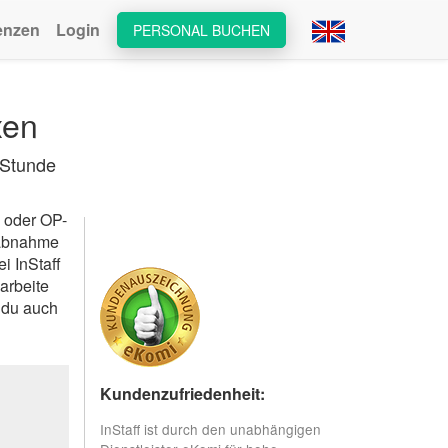
enzen
Login
PERSONAL BUCHEN
xen
 Stunde
 oder OP-
tabnahme
i InStaff
arbeite
t du auch
Kundenzufriedenheit:
InStaff ist durch den unabhängigen