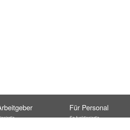
Arbeitgeber
Für Personal
ioniert's
So funktioniert's
gsanfrage
Registrierung