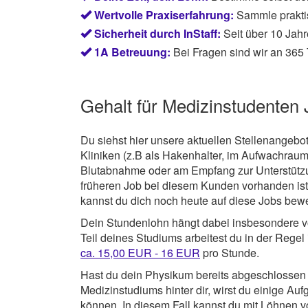
Wertvolle Praxiserfahrung:
Sammle prakti
Sicherheit durch InStaff:
Seit über 10 Jahr
1A Betreuung:
Bei Fragen sind wir an 365 
Gehalt für Medizinstudenten 
Du siehst hier unsere aktuellen Stellenangebo
Kliniken (z.B als Hakenhalter, im Aufwachraum
Blutabnahme oder am Empfang zur Unterstützu
früheren Job bei diesem Kunden vorhanden ist,
kannst du dich noch heute auf diese Jobs bew
Dein Stundenlohn hängt dabei insbesondere vo
Teil deines Studiums arbeitest du in der Regel
ca. 15,00 EUR - 16 EUR
pro Stunde.
Hast du dein Physikum bereits abgeschlossen u
Medizinstudiums hinter dir, wirst du einige 
können. In diesem Fall kannst du mit Löhnen 