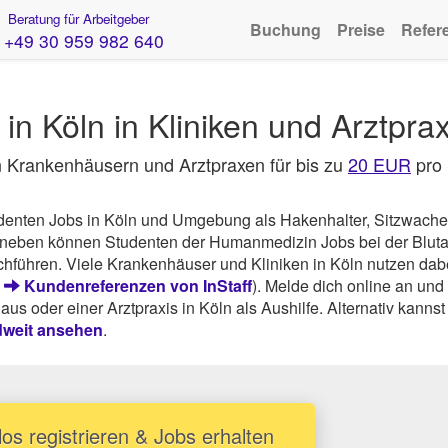
Beratung für Arbeitgeber
Buchung
Preise
Refer
+49 30 959 982 640
in Köln in Kliniken und Arztpra
in Krankenhäusern und Arztpraxen für bis zu
20 EUR
pro
udenten Jobs in Köln und Umgebung als Hakenhalter, Sitzwache
Daneben können Studenten der Humanmedizin Jobs bei der Blu
chführen. Viele Krankenhäuser und Kliniken in Köln nutzen dabe
e
Kundenreferenzen von InStaff
). Melde dich online an und 
s oder einer Arztpraxis in Köln als Aushilfe. Alternativ kanns
dweit ansehen
.
os registrieren & Jobs erhalten