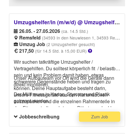
Umzugshelfer/in (m/w/d) @ Umzugshelfer/in (m/w/d) Einbringung von unaufgebauten Fitnessgeräten
26.05. - 27.05.2026
(ca. 14.5 Std.)
Remsfeld
(34593 In den Neuwiesen 1, 34593 Remsfeld)
Umzug Job
(2 Umzugshelfer gesucht)
217,50
(für 14.5 Std. à 15,00 EUR)
Wir suchen tatkräftige Umzugshelfer /
Vertragehilfen. Du solltest körperlich fit / belastbar
sein und kein Problem damit haben, etwas
Unser Aufbauteam vor Ort wird die Geräte dann
schwerere Gegenstände heben und tragen zu
direkt montieren.
können. Deine Hauptaufgabe besteht darin,
Der Müll muss in Karton, Styropor und Plastik
unsere Fitnessgeräte aus den Kartonsboxen
getrennt werden.
auszupacken und die einzelnen Rahmenteile in
das Fitnessstudio zu bringen. Bitte trage dunkle
Kleidung, die eventuell dreckig werden kann und
Jobbeschreibung
Zum Job
festes Schuhwerk.