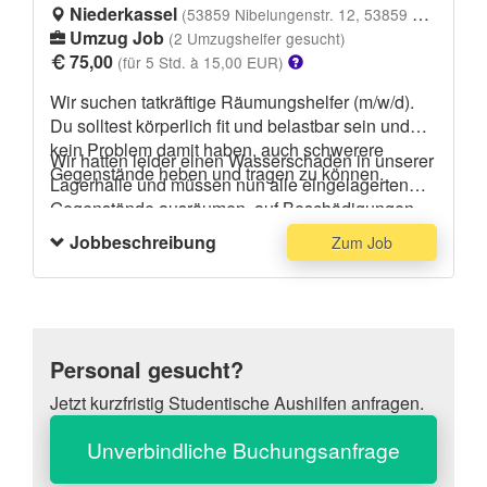
Niederkassel
(53859 Nibelungenstr. 12, 53859 Niederkassel)
Umzug Job
(2 Umzugshelfer gesucht)
75,00
(für 5 Std. à 15,00 EUR)
Wir suchen tatkräftige Räumungshelfer (m/w/d).
Du solltest körperlich fit und belastbar sein und
kein Problem damit haben, auch schwerere
Wir hatten leider einen Wasserschaden in unserer
Gegenstände heben und tragen zu können.
Lagerhalle und müssen nun alle eingelagerten
Gegenstände ausräumen, auf Beschädigungen
prüfen und diese dokumentieren. Dabei benötigen
Jobbeschreibung
Zum Job
wir tatkräftige Hilfe. Bitte trage dunkle Kleidung,
die eventuell dreckig werden kann, und festes
Schuhwerk.
Personal gesucht?
Jetzt kurzfristig Studentische Aushilfen anfragen.
Unverbindliche Buchungsanfrage