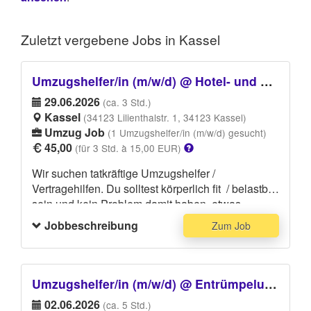
Zuletzt vergebene
Jobs in Kassel
Umzugshelfer/in (m/w/d) @ Hotel- und Möbellogistik Jonson GmbH
29.06.2026
(ca. 3 Std.)
Kassel
(34123 Lilienthalstr. 1, 34123 Kassel)
Umzug Job
(1 Umzugshelfer/in (m/w/d) gesucht)
45,00
(für 3 Std. à 15,00 EUR)
Wir suchen tatkräftige Umzugshelfer /
Vertragehilfen. Du solltest körperlich fit / belastbar
sein und kein Problem damit haben, etwas
schwerere Gegenstände heben und tragen zu
Jobbeschreibung
Zum Job
können. Deine Hauptaufgabe besteht darin,
Paletten unter Anleitung auf einen LKW zu
verladen. Bitte trage dunkle Kleidung, die
eventuell dreckig werden kann und festes
Umzugshelfer/in (m/w/d) @ Entrümpelungs-/Räumungshelfer*in (m/w/d)
Schuhwerk.
02.06.2026
(ca. 5 Std.)