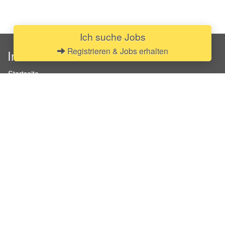
Ich suche Jobs
Registrieren & Jobs erhalten
InStaff
Startseite
Über InStaff
Karriere
Impressum
Login
Messekalender
Arbeitsverträge
Bewerbungsunterlagen
Schulungen
Arbeitsrecht
Arbeitsschutz Unterweisungen
Jobratgeber