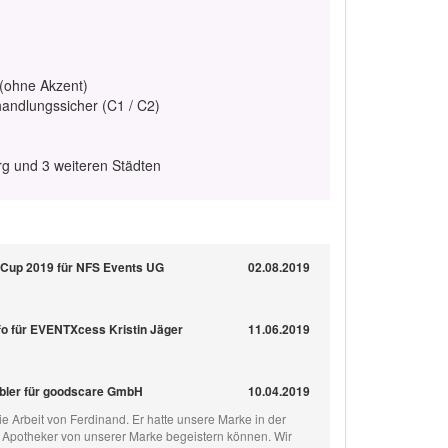
 (ohne Akzent)
handlungssicher (C1 / C2)
rg und 3 weiteren Städten
r Cup 2019 für NFS Events UG
02.08.2019
Info für EVENTXcess Kristin Jäger
11.06.2019
ebler für goodscare GmbH
10.04.2019
ie Arbeit von Ferdinand. Er hatte unsere Marke in der
e Apotheker von unserer Marke begeistern können. Wir