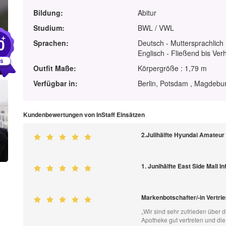
Bildung:
Abitur
Studium:
BWL / VWL
+
0
Sprachen:
Deutsch - Muttersprachlich
Englisch - Fließend bis Ver
Outfit Maße:
Körpergröße : 1,79 m
Verfügbar in:
Berlin, Potsdam , Magdebu
Kundenbewertungen von InStaff Einsätzen
2.Julihälfte Hyundai Amateu
1. Junihälfte East Side Mall 
Markenbotschafter/-in Vertri
„Wir sind sehr zufrieden über d
Apotheke gut vertreten und di