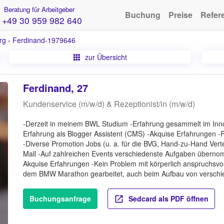
Beratung für Arbeitgeber
Buchung
Preise
Refer
+49 30 959 982 640
rg
›
Ferdinand-1979646
zur Übersicht
Ferdinand, 27
Kundenservice (m/w/d) & Rezeptionist/in (m/w/d)
-Derzeit in meinem BWL Studium -Erfahrung gesammelt im Innov
Erfahrung als Blogger Assistent (CMS) -Akquise Erfahrungen -P
-Diverse Promotion Jobs (u. a. für die BVG, Hand-zu-Hand Verte
Mall -Auf zahlreichen Events verschiedenste Aufgaben überno
Akquise Erfahrungen -Kein Problem mit körperlich anspruchsvolle
dem BMW Marathon gearbeitet, auch beim Aufbau von verschi
Buchungsanfrage
Sedcard als PDF öffnen