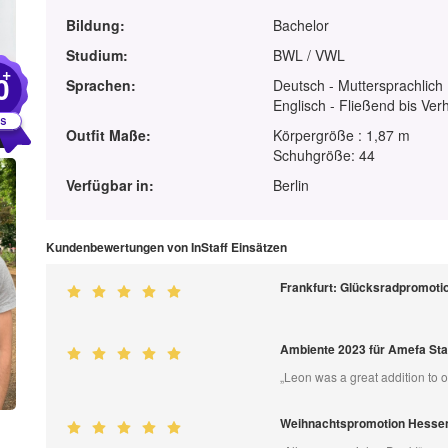
Bildung:
Bachelor
Studium:
BWL / VWL
+
0
Sprachen:
Deutsch - Muttersprachlich
Englisch - Fließend bis Ver
Outfit Maße:
Körpergröße : 1,87 m
Schuhgröße: 44
Verfügbar in:
Berlin
Kundenbewertungen von InStaff Einsätzen
Frankfurt: Glücksradpromoti
Ambiente 2023 für Amefa S
„Leon was a great addition to
Weihnachtspromotion Hesse