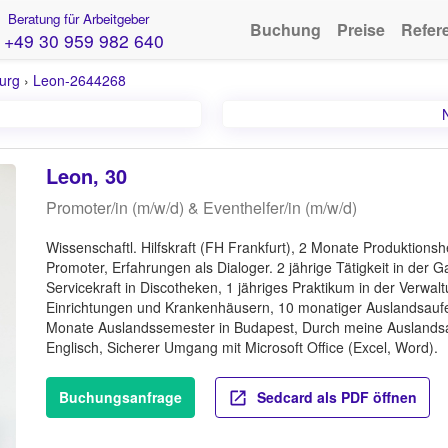
Beratung für Arbeitgeber
Buchung
Preise
Refer
+49 30 959 982 640
urg
›
Leon-2644268
Leon, 30
Promoter/in (m/w/d) & Eventhelfer/in (m/w/d)
Wissenschaftl. Hilfskraft (FH Frankfurt), 2 Monate Produktionshe
Promoter, Erfahrungen als Dialoger. 2 jährige Tätigkeit in der 
Servicekraft in Discotheken, 1 jähriges Praktikum in der Verwal
Einrichtungen und Krankenhäusern, 10 monatiger Auslandsaufent
Monate Auslandssemester in Budapest, Durch meine Auslandsa
Englisch, Sicherer Umgang mit Microsoft Office (Excel, Word).
Buchungsanfrage
Sedcard als PDF öffnen