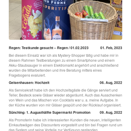
Regen: Testkunde gesucht – Regen / 01.02.2023
01. Feb, 2023
Bei diesem Einsatz war ich als Mystery-Shopper tätig und habe mir in
diesem Rahmen Testberatungen zu einem Smartphone und einem
Akku-Staubsauger in einem Elektromarkt angehört und anschließend
wurden die Mitarbeitenden und ihre Beratung mittels eines
Fragebogens evaluiert.
Geisenhausen: Hochzeit
06. Aug, 2022
Als Servicekraft habe ich den Hochzeitsgäste die Gänge serviert und
Teller, Besteck sowie Gläser wieder abgeräumt. Auch das Ausschenken
von Wein und das Mischen von Cocktails war u. a. meine Aufgabe. In
der Küche wurden von mir Gläser gespült und der Rücklauf organisiert.
Sünching: 1. Augusthälfte Supermarkt Promotion
09. Aug, 2022
Als Promoterin habe ich interessierten Kunden die neuen, intelligenten
Einkaufswägen des Discounters vorgestellt und bin bei Fragen rund um
das System und seine Vorteile zur Verfügung gestanden.