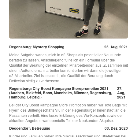
Regensburg: Mystery Shopping
25. Aug, 2021
Meine Aufgabe war es, mich in o2-Shops als potentieller Neukunde
beraten zu lassen. Anschließend füllte ich ein Formular über die
Qualität der Beratung der einzelnen Mitarbeitenden aus. Zusammen mit
einem Außendienstmitarbeiter konfrontierten wir dann die jeweiligen
o2-Mitarbeiter. Ziel ist es somit, die Qualität der Beratung durch
Reflexion stetig zu verbessern.
Regensburg: City Boost Kampagne Storepromotion 2021
27.
(Aachen, Bielefeld, Bonn, Mannheim, Münster, Regensburg,
Aug,
Hamburg, Leipzig )
2021
Bei der City Boost Kampagne Store Promotion haben wir Tote Bags mit
Flyern des Brillengeschäfts Viu in der Regensburger Innenstadt an die
Passanten verteilt. Eine kurze Erklärung des Viu-Konzepts sowie der
aktuellen Angebote war ebenfalls Teil der Neukunden Akquise.
Deggendorf: Betreuung
03. Dez, 2020
Kinder und Familien haben ihre Nikolaussäckchen und Stiefelchen bei