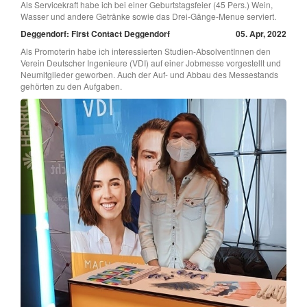
Als Servicekraft habe ich bei einer Geburtstagsfeier (45 Pers.) Wein,
Wasser und andere Getränke sowie das Drei-Gänge-Menue serviert.
Deggendorf: First Contact Deggendorf
05. Apr, 2022
Als Promoterin habe ich interessierten Studien-AbsolventInnen den
Verein Deutscher Ingenieure (VDI) auf einer Jobmesse vorgestellt und
Neumitglieder geworben. Auch der Auf- und Abbau des Messestands
gehörten zu den Aufgaben.