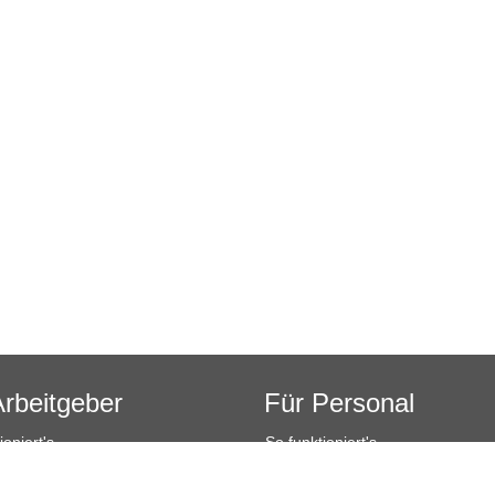
Arbeitgeber
Für Personal
ioniert's
So funktioniert's
sanfrage
Registrierung