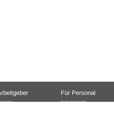
Arbeitgeber
Für Personal
ioniert's
So funktioniert's
sanfrage
Registrierung