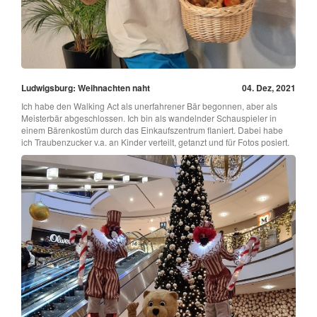
Ludwigsburg: Weihnachten naht
04. Dez, 2021
Ich habe den Walking Act als unerfahrener Bär begonnen, aber als
Meisterbär abgeschlossen. Ich bin als wandelnder Schauspieler in
einem Bärenkostüm durch das Einkaufszentrum flaniert. Dabei habe
ich Traubenzucker v.a. an Kinder verteilt, getanzt und für Fotos posiert.